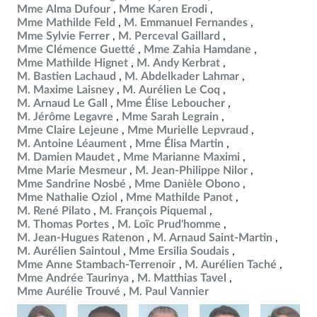
Mme Alma Dufour
Mme Karen Erodi
Mme Mathilde Feld
M. Emmanuel Fernandes
Mme Sylvie Ferrer
M. Perceval Gaillard
Mme Clémence Guetté
Mme Zahia Hamdane
Mme Mathilde Hignet
M. Andy Kerbrat
M. Bastien Lachaud
M. Abdelkader Lahmar
M. Maxime Laisney
M. Aurélien Le Coq
M. Arnaud Le Gall
Mme Élise Leboucher
M. Jérôme Legavre
Mme Sarah Legrain
Mme Claire Lejeune
Mme Murielle Lepvraud
M. Antoine Léaument
Mme Élisa Martin
M. Damien Maudet
Mme Marianne Maximi
Mme Marie Mesmeur
M. Jean-Philippe Nilor
Mme Sandrine Nosbé
Mme Danièle Obono
Mme Nathalie Oziol
Mme Mathilde Panot
M. René Pilato
M. François Piquemal
M. Thomas Portes
M. Loïc Prud'homme
M. Jean-Hugues Ratenon
M. Arnaud Saint-Martin
M. Aurélien Saintoul
Mme Ersilia Soudais
Mme Anne Stambach-Terrenoir
M. Aurélien Taché
Mme Andrée Taurinya
M. Matthias Tavel
Mme Aurélie Trouvé
M. Paul Vannier