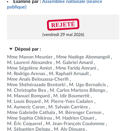
Examiné par :
Assemblée nationale (séance
publique)
REJETÉ
(vendredi 29 mai 2026)
Déposé par :
Mme Manon Meunier
Mme Nadège Abomangoli
M. Laurent Alexandre
M. Gabriel Amard
Mme Ségolène Amiot
Mme Farida Amrani
M. Rodrigo Arenas
M. Raphaël Arnault
Mme Anaïs Belouassa-Cherifi
Mme Shéhérazade Bentorki
M. Ugo Bernalicis
M. Christophe Bex
M. Carlos Martens Bilongo
M. Manuel Bompard
M. Idir Boumertit
M. Louis Boyard
M. Pierre-Yves Cadalen
M. Aymeric Caron
M. Sylvain Carrière
Mme Gabrielle Cathala
M. Bérenger Cernon
Mme Sophia Chikirou
M. Hadrien Clouet
M. Éric Coquerel
M. Jean-François Coulomme
M. Sébastien Delogu
M. Aly Diouara