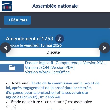
Accèder
Aller au contenu
Aller en bas de la page
Assemblée nationale
à la
page
d'accueil
< Résultats
Amendement n°1753
Déposé le
vendredi 15 mai 2026
Discuté
Dossier législatif
Compte rendu
Version XML
Version JSON
Version PDF
Version Word/LibreOffice
Texte visé :
Texte de la commission sur le projet de
loi, après engagement de la procédure accélérée,
d’urgence pour la protection et la souveraineté
agricoles (n°2632)., n° 2765-A0
Stade de lecture :
1ère lecture (1ère assemblée
saisie)