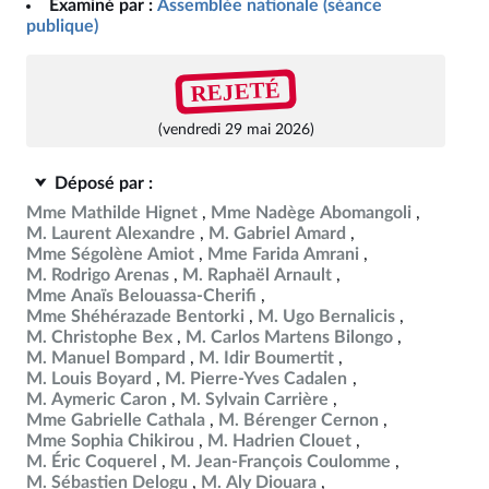
Examiné par :
Assemblée nationale (séance
publique)
REJETÉ
(vendredi 29 mai 2026)
Déposé par :
Mme Mathilde Hignet
Mme Nadège Abomangoli
M. Laurent Alexandre
M. Gabriel Amard
Mme Ségolène Amiot
Mme Farida Amrani
M. Rodrigo Arenas
M. Raphaël Arnault
Mme Anaïs Belouassa-Cherifi
Mme Shéhérazade Bentorki
M. Ugo Bernalicis
M. Christophe Bex
M. Carlos Martens Bilongo
M. Manuel Bompard
M. Idir Boumertit
M. Louis Boyard
M. Pierre-Yves Cadalen
M. Aymeric Caron
M. Sylvain Carrière
Mme Gabrielle Cathala
M. Bérenger Cernon
Mme Sophia Chikirou
M. Hadrien Clouet
M. Éric Coquerel
M. Jean-François Coulomme
M. Sébastien Delogu
M. Aly Diouara