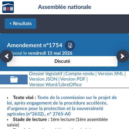
Accèder
Aller au contenu
Aller en bas de la page
Assemblée nationale
à la
page
d'accueil
< Résultats
Amendement n°1754
Déposé le
vendredi 15 mai 2026
Discuté
Dossier législatif
Compte rendu
Version XML
Version JSON
Version PDF
Version Word/LibreOffice
Texte visé :
Texte de la commission sur le projet de
loi, après engagement de la procédure accélérée,
d’urgence pour la protection et la souveraineté
agricoles (n°2632)., n° 2765-A0
Stade de lecture :
1ère lecture (1ère assemblée
saisie)