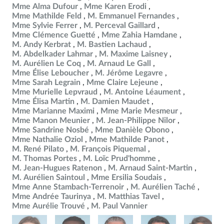
Mme Alma Dufour
Mme Karen Erodi
Mme Mathilde Feld
M. Emmanuel Fernandes
Mme Sylvie Ferrer
M. Perceval Gaillard
Mme Clémence Guetté
Mme Zahia Hamdane
M. Andy Kerbrat
M. Bastien Lachaud
M. Abdelkader Lahmar
M. Maxime Laisney
M. Aurélien Le Coq
M. Arnaud Le Gall
Mme Élise Leboucher
M. Jérôme Legavre
Mme Sarah Legrain
Mme Claire Lejeune
Mme Murielle Lepvraud
M. Antoine Léaument
Mme Élisa Martin
M. Damien Maudet
Mme Marianne Maximi
Mme Marie Mesmeur
Mme Manon Meunier
M. Jean-Philippe Nilor
Mme Sandrine Nosbé
Mme Danièle Obono
Mme Nathalie Oziol
Mme Mathilde Panot
M. René Pilato
M. François Piquemal
M. Thomas Portes
M. Loïc Prud'homme
M. Jean-Hugues Ratenon
M. Arnaud Saint-Martin
M. Aurélien Saintoul
Mme Ersilia Soudais
Mme Anne Stambach-Terrenoir
M. Aurélien Taché
Mme Andrée Taurinya
M. Matthias Tavel
Mme Aurélie Trouvé
M. Paul Vannier