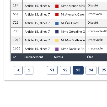
194
Discuté
Article 15, alinéa 6
Mme Manon Meunier
La France insoumise - Nouveau Fron
651
Irrecevable
Article 15, alinéa 7
M. Aymeric Caron
La France insoumise - Nouveau Fron
723
Discuté
Article 15, alinéa 7
M. Éric Ciotti
Union des droites pour la Républiqu
733
Irrecevable 4
Article 15, alinéa 7
Mme Géraldine Grangier
Rassemblement National
1010
Irrecevable
Article 15, alinéa 7
M. Max Mathiasin
Libertés, Indépendants, Outre-mer e
1656
Irrecevable
Article 15, alinéa 7
Mme Danielle Brulebois
Ensemble pour la République
n°
Emplacement
Auteur
État
1
...
91
92
93
94
95