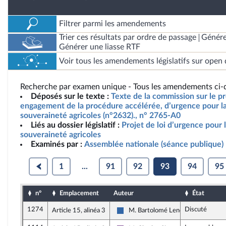
Filtrer parmi les amendements
Trier ces résultats par ordre de passage
Génére
Générer une liasse RTF
Voir tous les amendements législatifs sur open 
Recherche par examen unique - Tous les amendements ci-d
Déposés sur le texte :
Texte de la commission sur le pro
engagement de la procédure accélérée, d’urgence pour la 
souveraineté agricoles (n°2632)., n° 2765-A0
Liés au dossier législatif :
Projet de loi d’urgence pour l
souveraineté agricoles
Examinés par :
Assemblée nationale (séance publique)
1
...
91
92
93
94
95
n°
Emplacement
Auteur
État
1274
Discuté
Article 15, alinéa 3
M. Bartolomé Lenoir
Union des droites pour la Républiqu