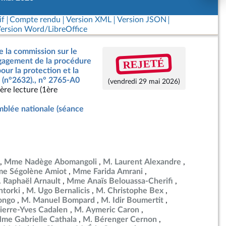
if
Compte rendu
Version XML
Version JSON
ersion Word/LibreOffice
e la commission sur le
REJETÉ
ngagement de la procédure
our la protection et la
 (n°2632)., n° 2765-A0
(vendredi 29 mai 2026)
ère lecture (1ère
blée nationale (séance
Mme Nadège Abomangoli
M. Laurent Alexandre
e Ségolène Amiot
Mme Farida Amrani
 Raphaël Arnault
Mme Anaïs Belouassa-Cherifi
torki
M. Ugo Bernalicis
M. Christophe Bex
ongo
M. Manuel Bompard
M. Idir Boumertit
ierre-Yves Cadalen
M. Aymeric Caron
me Gabrielle Cathala
M. Bérenger Cernon