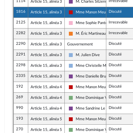
1114
Irrecevable
Article 15, alinéa 3
M. Charles Sitzenstuhl
Ensemble pour la République
1816
Discuté
Article 15, alinéa 3
Mme Manon Meunier
La France insoumise - Nouveau Fron
2125
Irrecevable
Article 15, alinéa 3
Mme Sophie Pantel
Socialistes et apparentés
2282
Irrecevable
Article 15, alinéa 3
M. Éric Martineau
Les Démocrates
2290
Discuté
Article 15, alinéa 3
Gouvernement
2291
Discuté
Article 15, alinéa 3
M. Julien Dive
Droite Républicaine
2298
Discuté
Article 15, alinéa 3
Mme Christelle Minard
Droite Républicaine
2335
Discuté
Article 15, alinéa 3
Mme Danielle Brulebois
Ensemble pour la République
192
Discuté
Article 15, alinéa 4
Mme Manon Meunier
La France insoumise - Nouveau Fron
269
Discuté
Article 15, alinéa 4
Mme Dominique Voynet
Écologiste et Social
990
Discuté
Article 15, alinéa 4
Mme Sandrine Le Feur
Ensemble pour la République
193
Discuté
Article 15, alinéa 5
Mme Manon Meunier
La France insoumise - Nouveau Fron
270
Discuté
Article 15, alinéa 5
Mme Dominique Voynet
Écologiste et Social