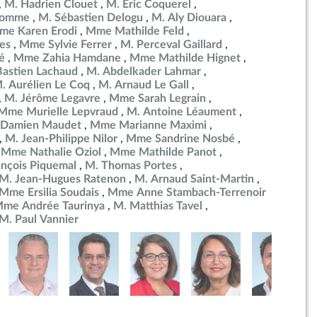
M. Hadrien Clouet
M. Éric Coquerel
ulomme
M. Sébastien Delogu
M. Aly Diouara
me Karen Erodi
Mme Mathilde Feld
es
Mme Sylvie Ferrer
M. Perceval Gaillard
é
Mme Zahia Hamdane
Mme Mathilde Hignet
Bastien Lachaud
M. Abdelkader Lahmar
. Aurélien Le Coq
M. Arnaud Le Gall
M. Jérôme Legavre
Mme Sarah Legrain
Mme Murielle Lepvraud
M. Antoine Léaument
 Damien Maudet
Mme Marianne Maximi
M. Jean-Philippe Nilor
Mme Sandrine Nosbé
Mme Nathalie Oziol
Mme Mathilde Panot
ançois Piquemal
M. Thomas Portes
M. Jean-Hugues Ratenon
M. Arnaud Saint-Martin
Mme Ersilia Soudais
Mme Anne Stambach-Terrenoir
me Andrée Taurinya
M. Matthias Tavel
M. Paul Vannier