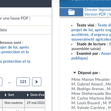
Dossier législat
Version PDF
V
r une liasse PDF
Texte visé :
Texte d
data
projet de loi, après e
accélérée, d’urgence p
souveraineté agricoles
essous sont :
Stade de lecture :
1
jet de loi, après
assemblée saisie)
protection et la
Examiné par :
Assem
publique)
a protection et la
Déposé par :
Mme Manon Meunier
...
121
M. Gabriel Amard
Mm
M. Rodrigo Arenas
M.
Mme Shéhérazade Ben
Sort
Date d'examen
Date de dépôt
M. Carlos Martens Bil
M. Louis Boyard
M. P
Non soutenu
29 mai 2026
15 mai 2026
e
M. Sylvain Carrière
M