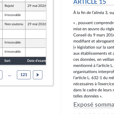
ARTICLE 15
Rejeté
29 mai 2026
12 mai 2026
t Populaire
À la fin de l’alinéa 3, 
Irrecevable
13 mai 2026
t Populaire
« , pouvant comprendre
Non soutenu
29 mai 2026
14 mai 2026
e
mise en œuvre du règl
0
14 mai 2026
Conseil du 9 mars 2016
modifiant et abrogeant
Irrecevable
15 mai 2026
t Territoires
(« législation sur la sa
Irrecevable
15 mai 2026
aux établissements et 
ces données, en veilla
Sort
Date d'examen
Date de dépôt
mentionné à l’article L
organisations interpro
...
121
l’article L. 632‑1 du m
nécessaires à l’exercice
dans le cadre de leurs 
telles données ».
Exposé somma