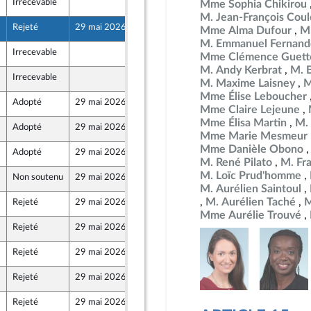
Irrecevable
15 mai 2026
Mme Sophia Chikirou
M. Jean-François Co
Rejeté
29 mai 2026
15 mai 2026
Mme Alma Dufour
M
t Populaire
M. Emmanuel Fernand
Irrecevable
15 mai 2026
Mme Clémence Guett
M. Andy Kerbrat
M. 
Irrecevable
15 mai 2026
M. Maxime Laisney
M
Mme Élise Leboucher
Adopté
29 mai 2026
18 mai 2026
Mme Claire Lejeune
Mme Élisa Martin
M.
Adopté
29 mai 2026
19 mai 2026
Mme Marie Mesmeur
Mme Danièle Obono
Adopté
29 mai 2026
20 mai 2026
M. René Pilato
M. Fr
M. Loïc Prud'homme
Non soutenu
29 mai 2026
20 mai 2026
M. Aurélien Saintoul
M. Aurélien Taché
M
Rejeté
29 mai 2026
12 mai 2026
t Populaire
Mme Aurélie Trouvé
Rejeté
29 mai 2026
12 mai 2026
Rejeté
29 mai 2026
15 mai 2026
Rejeté
29 mai 2026
12 mai 2026
t Populaire
Rejeté
29 mai 2026
12 mai 2026