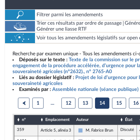
Filtrer parmi les amendements
Trier ces résultats par ordre de passage
Génére
Générer une liasse RTF
Voir tous les amendements législatifs sur open 
Recherche par examen unique - Tous les amendements ci-d
Déposés sur le texte :
Texte de la commission sur le pro
engagement de la procédure accélérée, d’urgence pour la 
souveraineté agricoles (n°2632)., n° 2765-A0
Liés au dossier législatif :
Projet de loi d’urgence pour l
souveraineté agricoles
Examinés par :
Assemblée nationale (séance publique)
1
...
12
13
14
15
16
n°
Emplacement
Auteur
État
359
Discuté
Article 5, alinéa 3
M. Fabrice Brun
Droite Républicaine