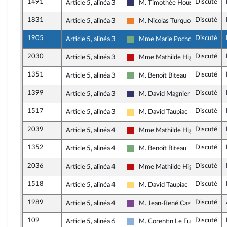
1491
Discuté
Article 5, alinéa 3
M. Timothée Houssin
Rassemblement National
1831
Discuté
Article 5, alinéa 3
M. Nicolas Turquois
Les Démocrates
1905
Discuté
Article 5, alinéa 3
Mme Marie Pochon
Écologiste et Social
2030
Discuté
Article 5, alinéa 3
Mme Mathilde Hignet
La France insoumise - Nouveau F
1351
Discuté
Article 5, alinéa 3
M. Benoît Biteau
Écologiste et Social
1399
Discuté
Article 5, alinéa 3
M. David Magnier
Rassemblement National
1517
Discuté
Article 5, alinéa 3
M. David Taupiac
Libertés, Indépendants, Outre-me
2039
Discuté
Article 5, alinéa 4
Mme Mathilde Hignet
La France insoumise - Nouveau F
1352
Discuté
Article 5, alinéa 4
M. Benoît Biteau
Écologiste et Social
2036
Discuté
Article 5, alinéa 4
Mme Mathilde Hignet
La France insoumise - Nouveau F
1518
Discuté
Article 5, alinéa 4
M. David Taupiac
Libertés, Indépendants, Outre-me
1989
Discuté
Article 5, alinéa 4
M. Jean-René Cazeneuve
Ensemble pour la République
109
Discuté
Article 5, alinéa 6
M. Corentin Le Fur
Droite Républicaine