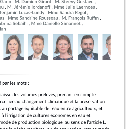
Garin
M. Damien Girard
M. Steevy Gustave
eu
M. Jérémie Iordanoff
Mme Julie Laernoes
Benjamin Lucas-Lundy
Mme Sandra Regol
as
Mme Sandrine Rousseau
M. François Ruffin
brina Sebaihi
Mme Danielle Simonnet
ian
3 par les mots :
a baisse des volumes prélevés, prenant en compte
urce liée au changement climatique et la préservation
 au partage équitable de l’eau entre agriculteurs, et
 à l’irrigation de cultures économes en eau et
mode de production biologique, au sens de l’article L.