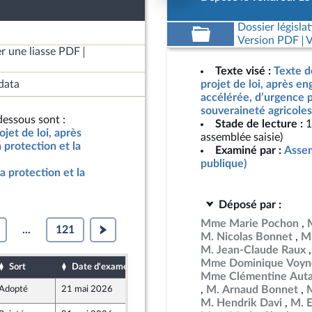
Dossier législat
Version PDF
V
r une liasse PDF
Texte visé :
Texte d
data
projet de loi, après e
accélérée, d’urgence p
souveraineté agricoles
essous sont :
Stade de lecture :
1
jet de loi, après
assemblée saisie)
protection et la
Examiné par :
Assem
publique)
a protection et la
Déposé par :
Mme Marie Pochon
...
121
M. Nicolas Bonnet
M
M. Jean-Claude Raux
Mme Dominique Voyn
Sort
Date d'examen
Date de dépôt
Mme Clémentine Auta
M. Arnaud Bonnet
M
Adopté
21 mai 2026
13 mai 2026
M. Hendrik Davi
M. 