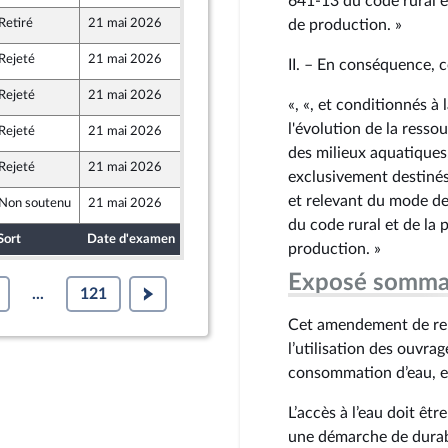
641‑13 du code rural e
Retiré
21 mai 2026
13 mai 2026
de production. »
Rejeté
21 mai 2026
15 mai 2026
II. – En conséquence, c
Rejeté
21 mai 2026
15 mai 2026
«, «, et conditionnés à
ique
l'évolution de la resso
Rejeté
21 mai 2026
15 mai 2026
des milieux aquatiques,
Rejeté
21 mai 2026
14 mai 2026
exclusivement destinés
et relevant du mode de 
Non soutenu
21 mai 2026
11 mai 2026
du code rural et de la
Sort
Date d'examen
Date de dépôt
production. »
Exposé somma
...
121
Cet amendement de repl
l’utilisation des ouvra
consommation d’eau, et
L’accès à l’eau doit êt
une démarche de durabi