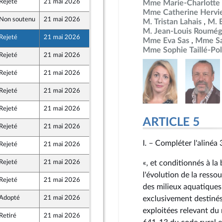
Rejeté
21 mai 2026
15 mai 2026
Mme Marie-Charlotte 
Mme Catherine Hervi
Non soutenu
21 mai 2026
15 mai 2026
M. Tristan Lahais
M. 
M. Jean-Louis Roumég
Rejeté
21 mai 2026
15 mai 2026
Mme Eva Sas
Mme Sa
Mme Sophie Taillé-Pol
Rejeté
21 mai 2026
15 mai 2026
ront Populaire
Rejeté
21 mai 2026
15 mai 2026
Rejeté
21 mai 2026
15 mai 2026
Rejeté
21 mai 2026
15 mai 2026
r et Territoires
ARTICLE 5
Rejeté
21 mai 2026
15 mai 2026
ront Populaire
I. – Compléter l'alinéa 
Rejeté
21 mai 2026
15 mai 2026
Rejeté
21 mai 2026
15 mai 2026
«, et conditionnés à l
ront Populaire
l'évolution de la resso
Rejeté
21 mai 2026
15 mai 2026
r et Territoires
des milieux aquatiques,
Adopté
21 mai 2026
15 mai 2026
exclusivement destinés
exploitées relevant du 
Retiré
21 mai 2026
11 mai 2026