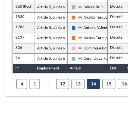
360 (Rect)
Discuté
Article 5, alinéa 6
M. Fabrice Brun
Droite Républicaine
1830
Discuté
Article 5, alinéa 6
M. Nicolas Turquois
Les Démocrates
1786
Discuté
Article 5, alinéa 6
M. Antoine Valentin
Union des droites pour la Républ
2197
Discuté
Article 5, alinéa 6
M. Nicolas Turquois
Les Démocrates
826
Discuté
Article 5, alinéa 6
M. Dominique Potier
Socialistes et apparentés
94
Discuté
Article 5, alinéa 6
M. Corentin Le Fur
Droite Républicaine
n°
Emplacement
Auteur
État
1
...
12
13
14
15
16