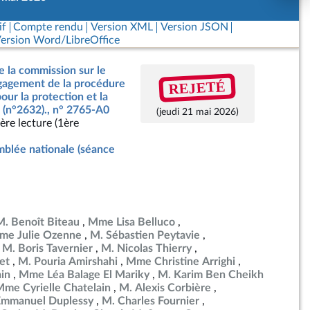
if
Compte rendu
Version XML
Version JSON
ersion Word/LibreOffice
e la commission sur le
REJETÉ
ngagement de la procédure
our la protection et la
 (n°2632)., n° 2765-A0
(jeudi 21 mai 2026)
ère lecture (1ère
blée nationale (séance
M. Benoît Biteau
Mme Lisa Belluco
me Julie Ozenne
M. Sébastien Peytavie
M. Boris Tavernier
M. Nicolas Thierry
et
M. Pouria Amirshahi
Mme Christine Arrighi
in
Mme Léa Balage El Mariky
M. Karim Ben Cheikh
me Cyrielle Chatelain
M. Alexis Corbière
Emmanuel Duplessy
M. Charles Fournier