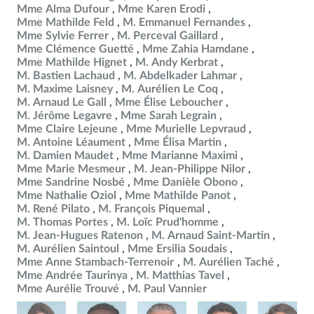
Mme Alma Dufour
Mme Karen Erodi
Mme Mathilde Feld
M. Emmanuel Fernandes
Mme Sylvie Ferrer
M. Perceval Gaillard
Mme Clémence Guetté
Mme Zahia Hamdane
Mme Mathilde Hignet
M. Andy Kerbrat
M. Bastien Lachaud
M. Abdelkader Lahmar
M. Maxime Laisney
M. Aurélien Le Coq
M. Arnaud Le Gall
Mme Élise Leboucher
M. Jérôme Legavre
Mme Sarah Legrain
Mme Claire Lejeune
Mme Murielle Lepvraud
M. Antoine Léaument
Mme Élisa Martin
M. Damien Maudet
Mme Marianne Maximi
Mme Marie Mesmeur
M. Jean-Philippe Nilor
Mme Sandrine Nosbé
Mme Danièle Obono
Mme Nathalie Oziol
Mme Mathilde Panot
M. René Pilato
M. François Piquemal
M. Thomas Portes
M. Loïc Prud'homme
M. Jean-Hugues Ratenon
M. Arnaud Saint-Martin
M. Aurélien Saintoul
Mme Ersilia Soudais
Mme Anne Stambach-Terrenoir
M. Aurélien Taché
Mme Andrée Taurinya
M. Matthias Tavel
Mme Aurélie Trouvé
M. Paul Vannier