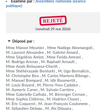
Examiné par :
Assemblée nationale (séance
publique)
REJETÉ
(vendredi 29 mai 2026)
Déposé par :
Mme Manon Meunier
Mme Nadège Abomangoli
M. Laurent Alexandre
M. Gabriel Amard
Mme Ségolène Amiot
Mme Farida Amrani
M. Rodrigo Arenas
M. Raphaël Arnault
Mme Anaïs Belouassa-Cherifi
Mme Shéhérazade Bentorki
M. Ugo Bernalicis
M. Christophe Bex
M. Carlos Martens Bilongo
M. Manuel Bompard
M. Idir Boumertit
M. Louis Boyard
M. Pierre-Yves Cadalen
M. Aymeric Caron
M. Sylvain Carrière
Mme Gabrielle Cathala
M. Bérenger Cernon
Mme Sophia Chikirou
M. Hadrien Clouet
M. Éric Coquerel
M. Jean-François Coulomme
M. Sébastien Delogu
M. Aly Diouara