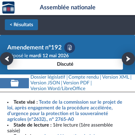
Accèder
Aller au contenu
Aller en bas de la page
Assemblée nationale
à la
page
d'accueil
< Résultats
Amendement n°192
Déposé le
mardi 12 mai 2026
Discuté
Dossier législatif
Compte rendu
Version XML
Version JSON
Version PDF
Version Word/LibreOffice
Texte visé :
Texte de la commission sur le projet de
loi, après engagement de la procédure accélérée,
d’urgence pour la protection et la souveraineté
agricoles (n°2632)., n° 2765-A0
Stade de lecture :
1ère lecture (1ère assemblée
saisie)