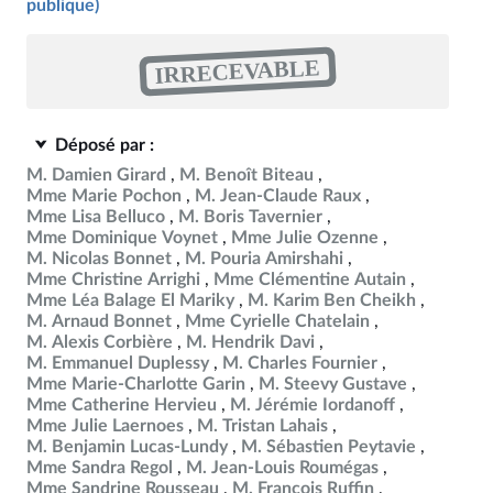
publique)
IRRECEVABLE
Déposé par :
M. Damien Girard
M. Benoît Biteau
Mme Marie Pochon
M. Jean-Claude Raux
Mme Lisa Belluco
M. Boris Tavernier
Mme Dominique Voynet
Mme Julie Ozenne
M. Nicolas Bonnet
M. Pouria Amirshahi
Mme Christine Arrighi
Mme Clémentine Autain
Mme Léa Balage El Mariky
M. Karim Ben Cheikh
M. Arnaud Bonnet
Mme Cyrielle Chatelain
M. Alexis Corbière
M. Hendrik Davi
M. Emmanuel Duplessy
M. Charles Fournier
Mme Marie-Charlotte Garin
M. Steevy Gustave
Mme Catherine Hervieu
M. Jérémie Iordanoff
Mme Julie Laernoes
M. Tristan Lahais
M. Benjamin Lucas-Lundy
M. Sébastien Peytavie
Mme Sandra Regol
M. Jean-Louis Roumégas
Mme Sandrine Rousseau
M. François Ruffin