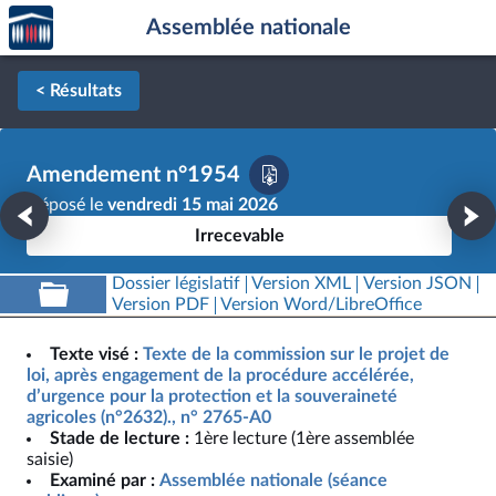
Accèder
Aller au contenu
Aller en bas de la page
Assemblée nationale
à la
page
d'accueil
< Résultats
Amendement n°1954
Déposé le
vendredi 15 mai 2026
Irrecevable
Dossier législatif
Version XML
Version JSON
Version PDF
Version Word/LibreOffice
Texte visé :
Texte de la commission sur le projet de
loi, après engagement de la procédure accélérée,
d’urgence pour la protection et la souveraineté
agricoles (n°2632)., n° 2765-A0
Stade de lecture :
1ère lecture (1ère assemblée
saisie)
Examiné par :
Assemblée nationale (séance