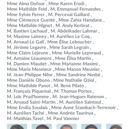
Mme Alma Dufour
Mme Karen Erodi
Mme Mathilde Feld
M. Emmanuel Fernandes
Mme Sylvie Ferrer
M. Perceval Gaillard
Mme Clémence Guetté
Mme Zahia Hamdane
Mme Mathilde Hignet
M. Andy Kerbrat
M. Bastien Lachaud
M. Abdelkader Lahmar
M. Maxime Laisney
M. Aurélien Le Coq
M. Arnaud Le Gall
Mme Élise Leboucher
M. Jérôme Legavre
Mme Sarah Legrain
Mme Claire Lejeune
Mme Murielle Lepvraud
M. Antoine Léaument
Mme Élisa Martin
M. Damien Maudet
Mme Marianne Maximi
Mme Marie Mesmeur
Mme Manon Meunier
M. Jean-Philippe Nilor
Mme Sandrine Nosbé
Mme Danièle Obono
Mme Nathalie Oziol
Mme Mathilde Panot
M. René Pilato
M. François Piquemal
M. Thomas Portes
M. Loïc Prud'homme
M. Jean-Hugues Ratenon
M. Arnaud Saint-Martin
M. Aurélien Saintoul
Mme Ersilia Soudais
Mme Anne Stambach-Terrenoir
M. Aurélien Taché
Mme Andrée Taurinya
M. Matthias Tavel
M. Paul Vannier