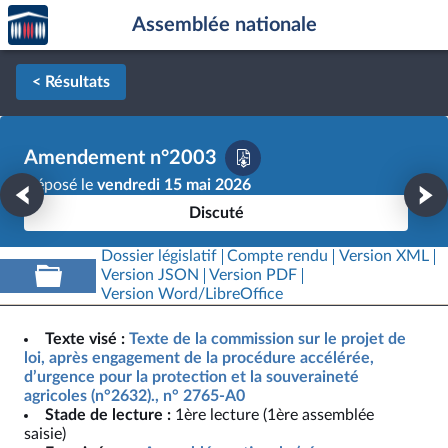
Accèder
Aller au contenu
Aller en bas de la page
Assemblée nationale
à la
page
d'accueil
< Résultats
Amendement n°2003
Déposé le
vendredi 15 mai 2026
Discuté
Dossier législatif
Compte rendu
Version XML
Version JSON
Version PDF
Version Word/LibreOffice
Texte visé :
Texte de la commission sur le projet de
loi, après engagement de la procédure accélérée,
d’urgence pour la protection et la souveraineté
agricoles (n°2632)., n° 2765-A0
Stade de lecture :
1ère lecture (1ère assemblée
saisie)