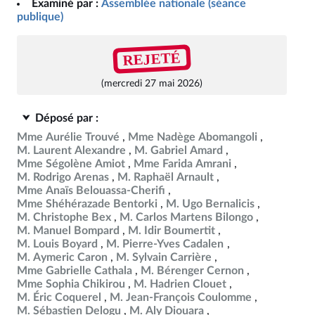
Examiné par :
Assemblée nationale (séance
publique)
REJETÉ
(mercredi 27 mai 2026)
Déposé par :
Mme Aurélie Trouvé
Mme Nadège Abomangoli
M. Laurent Alexandre
M. Gabriel Amard
Mme Ségolène Amiot
Mme Farida Amrani
M. Rodrigo Arenas
M. Raphaël Arnault
Mme Anaïs Belouassa-Cherifi
Mme Shéhérazade Bentorki
M. Ugo Bernalicis
M. Christophe Bex
M. Carlos Martens Bilongo
M. Manuel Bompard
M. Idir Boumertit
M. Louis Boyard
M. Pierre-Yves Cadalen
M. Aymeric Caron
M. Sylvain Carrière
Mme Gabrielle Cathala
M. Bérenger Cernon
Mme Sophia Chikirou
M. Hadrien Clouet
M. Éric Coquerel
M. Jean-François Coulomme
M. Sébastien Delogu
M. Aly Diouara