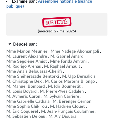
Examiné par :
Assemblée nationale (séance
publique)
REJETÉ
(mercredi 27 mai 2026)
Déposé par :
Mme Manon Meunier
Mme Nadège Abomangoli
M. Laurent Alexandre
M. Gabriel Amard
Mme Ségolène Amiot
Mme Farida Amrani
M. Rodrigo Arenas
M. Raphaël Arnault
Mme Anaïs Belouassa-Cherifi
Mme Shéhérazade Bentorki
M. Ugo Bernalicis
M. Christophe Bex
M. Carlos Martens Bilongo
M. Manuel Bompard
M. Idir Boumertit
M. Louis Boyard
M. Pierre-Yves Cadalen
M. Aymeric Caron
M. Sylvain Carrière
Mme Gabrielle Cathala
M. Bérenger Cernon
Mme Sophia Chikirou
M. Hadrien Clouet
M. Éric Coquerel
M. Jean-François Coulomme
M. Sébastien Delogu
M. Aly Diouara