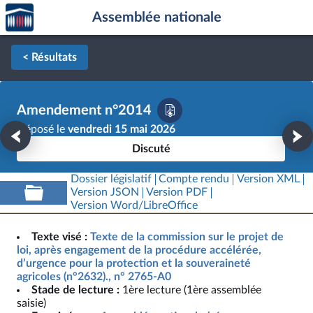
Accèder
Aller au contenu
Aller en bas de la page
Assemblée nationale
à la
page
d'accueil
< Résultats
Amendement n°2014
Déposé le
vendredi 15 mai 2026
Discuté
Dossier législatif
Compte rendu
Version XML
Version JSON
Version PDF
Version Word/LibreOffice
Texte visé :
Texte de la commission sur le projet de
loi, après engagement de la procédure accélérée,
d’urgence pour la protection et la souveraineté
agricoles (n°2632)., n° 2765-A0
Stade de lecture :
1ère lecture (1ère assemblée
saisie)