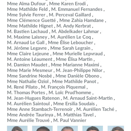
Mme Alma Dufour
Mme Karen Erodi
Mme Mathilde Feld
M. Emmanuel Fernandes
Mme Sylvie Ferrer
M. Perceval Gaillard
Mme Clémence Guetté
Mme Zahia Hamdane
Mme Mathilde Hignet
M. Andy Kerbrat
M. Bastien Lachaud
M. Abdelkader Lahmar
M. Maxime Laisney
M. Aurélien Le Coq
M. Arnaud Le Gall
Mme Élise Leboucher
M. Jérôme Legavre
Mme Sarah Legrain
Mme Claire Lejeune
Mme Murielle Lepvraud
M. Antoine Léaument
Mme Élisa Martin
M. Damien Maudet
Mme Marianne Maximi
Mme Marie Mesmeur
M. Jean-Philippe Nilor
Mme Sandrine Nosbé
Mme Danièle Obono
Mme Nathalie Oziol
Mme Mathilde Panot
M. René Pilato
M. François Piquemal
M. Thomas Portes
M. Loïc Prud'homme
M. Jean-Hugues Ratenon
M. Arnaud Saint-Martin
M. Aurélien Saintoul
Mme Ersilia Soudais
Mme Anne Stambach-Terrenoir
M. Aurélien Taché
Mme Andrée Taurinya
M. Matthias Tavel
Mme Aurélie Trouvé
M. Paul Vannier