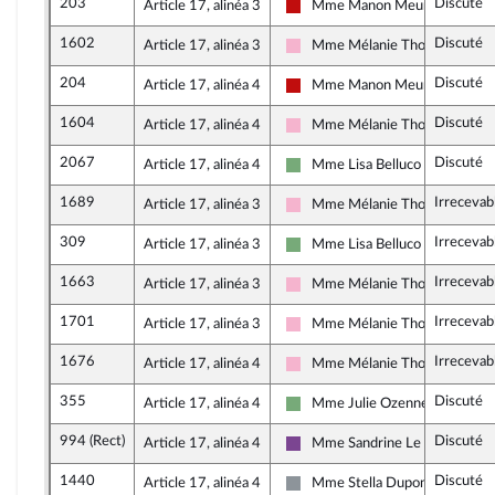
203
Discuté
Article 17, alinéa 3
Mme Manon Meunier
La France insoumise - Nouveau 
1602
Discuté
Article 17, alinéa 3
Mme Mélanie Thomin
Socialistes et apparentés
204
Discuté
Article 17, alinéa 4
Mme Manon Meunier
La France insoumise - Nouveau 
1604
Discuté
Article 17, alinéa 4
Mme Mélanie Thomin
Socialistes et apparentés
2067
Discuté
Article 17, alinéa 4
Mme Lisa Belluco
Écologiste et Social
1689
Irrecevab
Article 17, alinéa 3
Mme Mélanie Thomin
Socialistes et apparentés
309
Irrecevab
Article 17, alinéa 3
Mme Lisa Belluco
Écologiste et Social
1663
Irrecevab
Article 17, alinéa 3
Mme Mélanie Thomin
Socialistes et apparentés
1701
Irrecevab
Article 17, alinéa 3
Mme Mélanie Thomin
Socialistes et apparentés
1676
Irrecevab
Article 17, alinéa 4
Mme Mélanie Thomin
Socialistes et apparentés
355
Discuté
Article 17, alinéa 4
Mme Julie Ozenne
Écologiste et Social
994 (Rect)
Discuté
Article 17, alinéa 4
Mme Sandrine Le Feur
Ensemble pour la République
1440
Discuté
Article 17, alinéa 4
Mme Stella Dupont
Non inscrit