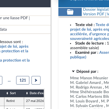
Dossier législat
Version PDF
V
r une liasse PDF
Texte visé :
Texte d
data
projet de loi, après e
accélérée, d’urgence p
souveraineté agricoles
essous sont :
Stade de lecture :
1
jet de loi, après
assemblée saisie)
protection et la
Examiné par :
Assem
publique)
a protection et la
Déposé par :
Mme Manon Meunier
...
121
M. Gabriel Amard
Mm
M. Rodrigo Arenas
M.
Mme Shéhérazade Ben
Sort
Date d'examen
Date de dépôt
M. Carlos Martens Bil
M. Louis Boyard
M. P
Retiré
27 mai 2026
11 mai 2026
M. Sylvain Carrière
M