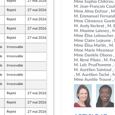
Rejeté
27 mai 2026
12 mai 2026
Mme Sophia Chikirou
Front Populaire
M. Jean-François Co
Rejeté
27 mai 2026
15 mai 2026
Mme Alma Dufour
M
M. Emmanuel Fernand
Rejeté
27 mai 2026
12 mai 2026
Mme Clémence Guett
Front Populaire
M. Andy Kerbrat
M. 
Rejeté
27 mai 2026
15 mai 2026
M. Maxime Laisney
M
Mme Élise Leboucher
Rejeté
27 mai 2026
15 mai 2026
Mme Claire Lejeune
Mme Élisa Martin
M.
le
Irrecevable
15 mai 2026
Mme Marie Mesmeur
Mme Danièle Obono
le
Irrecevable
12 mai 2026
M. René Pilato
M. Fr
M. Loïc Prud'homme
le
Irrecevable
15 mai 2026
M. Aurélien Saintoul
M. Aurélien Taché
M
le
Irrecevable
15 mai 2026
Mme Aurélie Trouvé
le
Irrecevable
15 mai 2026
Rejeté
27 mai 2026
13 mai 2026
Rejeté
27 mai 2026
15 mai 2026
Rejeté
27 mai 2026
15 mai 2026