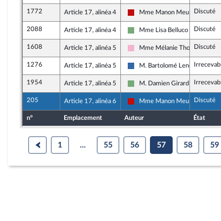
1772
Discuté
Article 17, alinéa 4
Mme Manon Meunier
La France insoumise - Nouveau 
2088
Discuté
Article 17, alinéa 4
Mme Lisa Belluco
Écologiste et Social
1608
Discuté
Article 17, alinéa 5
Mme Mélanie Thomin
Socialistes et apparentés
1276
Irrecevab
Article 17, alinéa 5
M. Bartolomé Lenoir
Union des droites pour la Répu
1954
Irrecevab
Article 17, alinéa 5
M. Damien Girard
Écologiste et Social
205
Discuté
Article 17, alinéa 6
Mme Manon Meunier
La France insoumise - Nouveau 
n°
Emplacement
Auteur
État
1
...
55
56
57
58
59