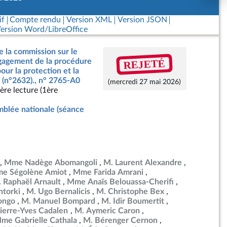
if
Compte rendu
Version XML
Version JSON
ersion Word/LibreOffice
e la commission sur le
REJETÉ
ngagement de la procédure
our la protection et la
 (n°2632)., n° 2765-A0
(mercredi 27 mai 2026)
ère lecture (1ère
blée nationale (séance
Mme Nadège Abomangoli
M. Laurent Alexandre
e Ségolène Amiot
Mme Farida Amrani
 Raphaël Arnault
Mme Anaïs Belouassa-Cherifi
torki
M. Ugo Bernalicis
M. Christophe Bex
ongo
M. Manuel Bompard
M. Idir Boumertit
ierre-Yves Cadalen
M. Aymeric Caron
me Gabrielle Cathala
M. Bérenger Cernon