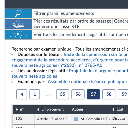
Filtrer parmi les amendements
Trier ces résultats par ordre de passage
Génére
Générer une liasse RTF
Voir tous les amendements législatifs sur open 
Recherche par examen unique - Tous les amendements ci-d
Déposés sur le texte :
Texte de la commission sur le pro
engagement de la procédure accélérée, d’urgence pour la 
souveraineté agricoles (n°2632)., n° 2765-A0
Liés au dossier législatif :
Projet de loi d’urgence pour l
souveraineté agricoles
Examinés par :
Assemblée nationale (séance publique)
1
...
55
56
57
58
59
n°
Emplacement
Auteur
État
101
Discuté
Article 17, alinéa 2
M. Corentin Le Fur
Droite Républicaine