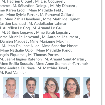
M. Hadrien Clouet
M. Éric Coquerel
ulomme
M. Sébastien Delogu
M. Aly Diouara
me Karen Erodi
Mme Mathilde Feld
es
Mme Sylvie Ferrer
M. Perceval Gaillard
é
Mme Zahia Hamdane
Mme Mathilde Hignet
Bastien Lachaud
M. Abdelkader Lahmar
. Aurélien Le Coq
M. Arnaud Le Gall
M. Jérôme Legavre
Mme Sarah Legrain
Mme Murielle Lepvraud
M. Antoine Léaument
 Damien Maudet
Mme Marianne Maximi
M. Jean-Philippe Nilor
Mme Sandrine Nosbé
Mme Nathalie Oziol
Mme Mathilde Panot
ançois Piquemal
M. Thomas Portes
M. Jean-Hugues Ratenon
M. Arnaud Saint-Martin
Mme Ersilia Soudais
Mme Anne Stambach-Terrenoir
me Andrée Taurinya
M. Matthias Tavel
M. Paul Vannier