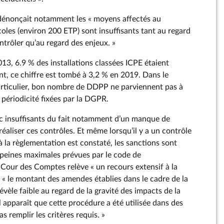
énonçait notamment les « moyens affectés au
oles (environ 200 ETP) sont insuffisants tant au regard
trôler qu’au regard des enjeux. »
013, 6.9 % des installations classées ICPE étaient
t, ce chiffre est tombé à 3,2 % en 2019. Dans le
articulier, bon nombre de DDPP ne parviennent pas à
e périodicité fixées par la DGPR.
c insuffisants du fait notamment d’un manque de
aliser ces contrôles. Et même lorsqu’il y a un contrôle
la règlementation est constaté, les sanctions sont
s peines maximales prévues par le code de
a Cour des Comptes relève « un recours extensif à la
r « le montant des amendes établies dans le cadre de la
évèle faible au regard de la gravité des impacts de la
il apparaît que cette procédure a été utilisée dans des
s remplir les critères requis. »