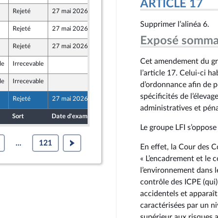
ARTICLE 17
Rejeté
27 mai 2026
15 mai 2026
Front Populaire
Supprimer l’alinéa 6.
Rejeté
27 mai 2026
15 mai 2026
Exposé somma
Rejeté
27 mai 2026
15 mai 2026
Cet amendement du grou
le
Irrecevable
15 mai 2026
blique
l’article 17. Celui-ci h
le
Irrecevable
15 mai 2026
d’ordonnance afin de p
spécificités de l’élevag
Rejeté
27 mai 2026
12 mai 2026
Front Populaire
administratives et pén
Sort
Date d'examen
Date de dépôt
Le groupe LFI s’oppose
...
121
En effet, la Cour des 
« L’encadrement et le c
l’environnement dans le
contrôle des ICPE (qui
accidentels et apparaî
caractérisées par un n
supérieur aux risques a