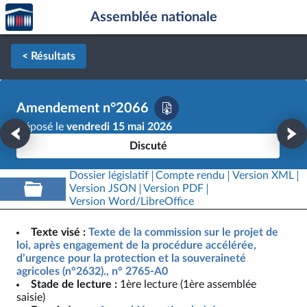
Accèder
Aller au contenu
Aller en bas de la page
Assemblée nationale
à la
page
d'accueil
< Résultats
Amendement n°2066
Déposé le
vendredi 15 mai 2026
Discuté
Dossier législatif
Compte rendu
Version XML
Version JSON
Version PDF
Version Word/LibreOffice
Texte visé :
Texte de la commission sur le projet de
loi, après engagement de la procédure accélérée,
d’urgence pour la protection et la souveraineté
agricoles (n°2632)., n° 2765-A0
Stade de lecture :
1ère lecture (1ère assemblée
saisie)