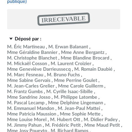
publique)
IRRECEVABLE
Déposé par :
M. Éric Martineau
M. Erwan Balanant
Mme Géraldine Bannier
Mme Anne Bergantz
M. Christophe Blanchet
Mme Blandine Brocard
M. Mickaël Cosson
M. Laurent Croizier
Mme Geneviève Darrieussecq
M. Romain Daubié
M. Marc Fesneau
M. Bruno Fuchs
Mme Sabine Gervais
Mme Perrine Goulet
M. Jean-Carles Grelier
Mme Carole Guillerm
M. Frantz Gumbs
M. Cyrille Isaac-Sibille
Mme Sandrine Josso
M. Philippe Latombe
M. Pascal Lecamp
Mme Delphine Lingemann
M. Emmanuel Mandon
M. Jean-Paul Mattei
Mme Patricia Maussion
Mme Sophie Mette
Mme Louise Morel
M. Hubert Ott
M. Didier Padey
M. Jimmy Pahun
M. Frédéric Petit
Mme Maud Petit
Mme Josy Poueyto
M. Richard Ramos