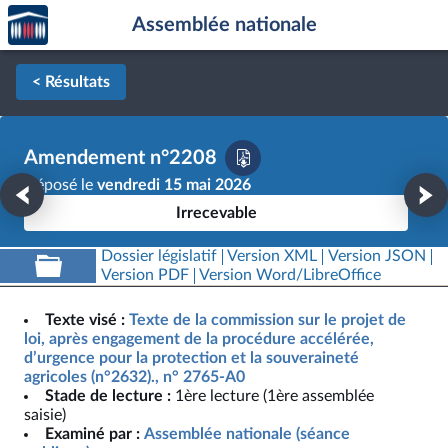
Accèder
Aller au contenu
Aller en bas de la page
Assemblée nationale
à la
page
d'accueil
< Résultats
Amendement n°2208
Déposé le
vendredi 15 mai 2026
Irrecevable
Dossier législatif
Version XML
Version JSON
Version PDF
Version Word/LibreOffice
Texte visé :
Texte de la commission sur le projet de
loi, après engagement de la procédure accélérée,
d’urgence pour la protection et la souveraineté
agricoles (n°2632)., n° 2765-A0
Stade de lecture :
1ère lecture (1ère assemblée
saisie)
Examiné par :
Assemblée nationale (séance