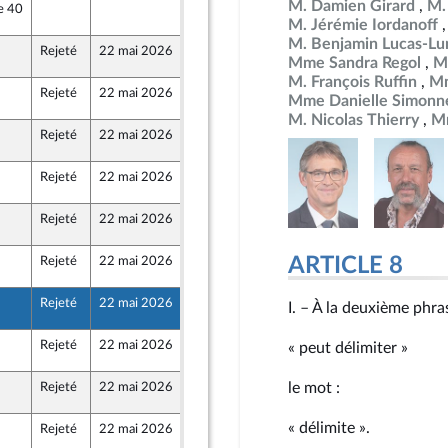
M. Damien Girard
M.
e 40
22 mai 2026
°2058
Front Populaire
M. Jérémie Iordanoff
M. Benjamin Lucas-Lu
Rejeté
22 mai 2026
21 mai 2026
°2058
Mme Sandra Regol
M
M. François Ruffin
Mm
Rejeté
22 mai 2026
20 mai 2026
°2058
Mme Danielle Simonn
M. Nicolas Thierry
M
Rejeté
22 mai 2026
21 mai 2026
°2058
Rejeté
22 mai 2026
22 mai 2026
°2058
ine
Rejeté
22 mai 2026
21 mai 2026
°2058
ARTICLE 8
Rejeté
22 mai 2026
22 mai 2026
°2058
Front Populaire
Rejeté
22 mai 2026
20 mai 2026
°2058
I. – À la deuxième phra
Rejeté
22 mai 2026
22 mai 2026
« peut délimiter »
°2058
Front Populaire
le mot :
Rejeté
22 mai 2026
20 mai 2026
°2058
« délimite ».
Rejeté
22 mai 2026
21 mai 2026
°2058