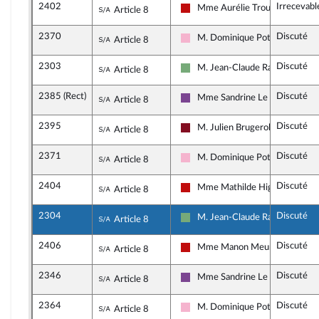
2402
Irrecevabl
Sous-amendement de l'amendement n
Mme Aurélie Trouvé
Article 8
La France insoumise - Nouveau 
2370
Discuté
Sous-amendement de l'amendement n
M. Dominique Potier
Article 8
Socialistes et apparentés
2303
Discuté
Sous-amendement de l'amendement n
M. Jean-Claude Raux
Article 8
Écologiste et Social
2385 (Rect)
Discuté
Sous-amendement de l'amendement n
Mme Sandrine Le Feur
Article 8
Ensemble pour la République
2395
Discuté
Sous-amendement de l'amendement n
M. Julien Brugerolles
Article 8
Gauche Démocrate et Républica
2371
Discuté
Sous-amendement de l'amendement n
M. Dominique Potier
Article 8
Socialistes et apparentés
2404
Discuté
Sous-amendement de l'amendement n
Mme Mathilde Hignet
Article 8
La France insoumise - Nouveau 
2304
Discuté
Sous-amendement de l'amendement n
M. Jean-Claude Raux
Article 8
Écologiste et Social
2406
Discuté
Sous-amendement de l'amendement n
Mme Manon Meunier
Article 8
La France insoumise - Nouveau 
2346
Discuté
Sous-amendement de l'amendement n
Mme Sandrine Le Feur
Article 8
Ensemble pour la République
2364
Discuté
Sous-amendement de l'amendement n
M. Dominique Potier
Article 8
Socialistes et apparentés