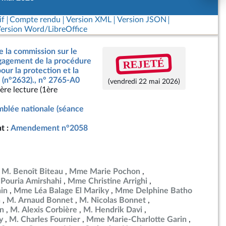
if
Compte rendu
Version XML
Version JSON
ersion Word/LibreOffice
e la commission sur le
REJETÉ
ngagement de la procédure
our la protection et la
 (n°2632)., n° 2765-A0
(vendredi 22 mai 2026)
ère lecture (1ère
blée nationale (séance
t :
Amendement n°2058
M. Benoît Biteau
Mme Marie Pochon
 Pouria Amirshahi
Mme Christine Arrighi
in
Mme Léa Balage El Mariky
Mme Delphine Batho
h
M. Arnaud Bonnet
M. Nicolas Bonnet
in
M. Alexis Corbière
M. Hendrik Davi
y
M. Charles Fournier
Mme Marie-Charlotte Garin