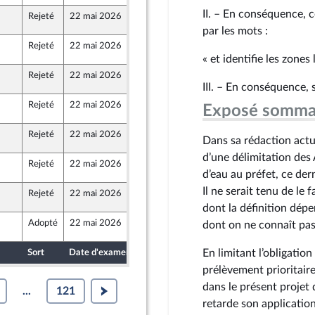
II. – En conséquence,
Rejeté
22 mai 2026
21 mai 2026
°2058
par les mots :
Rejeté
22 mai 2026
21 mai 2026
°2058
« et identifie les zones
Rejeté
22 mai 2026
21 mai 2026
°2058
III. – En conséquence, 
Rejeté
22 mai 2026
20 mai 2026
°2058
Exposé somma
Rejeté
22 mai 2026
20 mai 2026
°2058
Dans sa rédaction actue
d’une délimitation des 
Rejeté
22 mai 2026
20 mai 2026
°2058
d’eau au préfet, ce der
Il ne serait tenu de le 
Rejeté
22 mai 2026
22 mai 2026
°2058
ine
dont la définition dép
Adopté
22 mai 2026
20 mai 2026
dont on ne connaît pas
°2058
En limitant l’obligatio
Sort
Date d'examen
Date de dépôt
prélèvement prioritaires
dans le présent projet 
...
121
retarde son applicatio