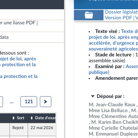
Dossier législat
Version PDF
V
r une liasse PDF
Texte visé :
Texte d
data
projet de loi, après e
accélérée, d’urgence p
souveraineté agricoles
essous sont :
Stade de lecture :
1
jet de loi, après
assemblée saisie)
protection et la
Examiné par :
Assem
publique)
a protection et la
Amendement paren
Déposé par :
...
121
M. Jean-Claude Raux
Mme Lisa Belluco
M.
Mme Clémentine Auta
Sort
Date d'examen
Date de dépôt
M. Karim Ben Cheik
Mme Cyrielle Chatela
Rejeté
22 mai 2026
22 mai 2026
°2058
Front Populaire
M. Emmanuel Dupless