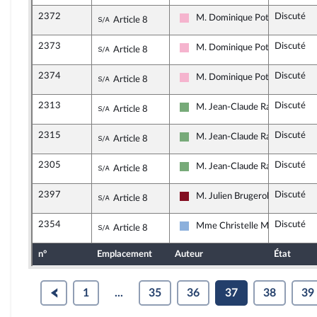
2372
Discuté
Sous-amendement de l'amendement n
M. Dominique Potier
Article 8
Socialistes et apparentés
2373
Discuté
Sous-amendement de l'amendement n
M. Dominique Potier
Article 8
Socialistes et apparentés
2374
Discuté
Sous-amendement de l'amendement n
M. Dominique Potier
Article 8
Socialistes et apparentés
2313
Discuté
Sous-amendement de l'amendement n
M. Jean-Claude Raux
Article 8
Écologiste et Social
2315
Discuté
Sous-amendement de l'amendement n
M. Jean-Claude Raux
Article 8
Écologiste et Social
2305
Discuté
Sous-amendement de l'amendement n
M. Jean-Claude Raux
Article 8
Écologiste et Social
2397
Discuté
Sous-amendement de l'amendement n
M. Julien Brugerolles
Article 8
Gauche Démocrate et Républica
2354
Discuté
Sous-amendement de l'amendement n
Mme Christelle Minard
Article 8
Droite Républicaine
n°
Emplacement
Auteur
État
1
...
35
36
37
38
39