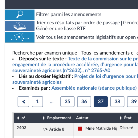
Filtrer parmi les amendements
Trier ces résultats par ordre de passage
Génére
Générer une liasse RTF
Voir tous les amendements législatifs sur open 
Recherche par examen unique - Tous les amendements ci-d
Déposés sur le texte :
Texte de la commission sur le pro
engagement de la procédure accélérée, d’urgence pour la 
souveraineté agricoles (n°2632)., n° 2765-A0
Liés au dossier législatif :
Projet de loi d’urgence pour l
souveraineté agricoles
Examinés par :
Assemblée nationale (séance publique)
1
...
35
36
37
38
39
n°
Emplacement
Auteur
État
2403
Discuté
Sous-amendement de l'amendement n
Mme Mathilde Hignet
Article 8
La France insoumise - Nouveau 