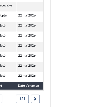
recevable
21 mai 2026
8
opté
22 mai 2026
20 mai 2026
8
jeté
22 mai 2026
21 mai 2026
8
jeté
22 mai 2026
20 mai 2026
8
jeté
22 mai 2026
20 mai 2026
8
jeté
22 mai 2026
20 mai 2026
8
jeté
22 mai 2026
22 mai 2026
8
Populaire
jeté
22 mai 2026
20 mai 2026
8
rt
Date d'examen
Date de dépôt
...
121