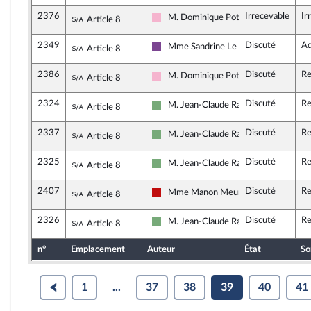
2376
Irrecevable
Ir
Sous-amendement de l'amendement n°205
M. Dominique Potier
Article 8
Socialistes et apparentés
2349
Discuté
Ad
Sous-amendement de l'amendement n°205
Mme Sandrine Le Feur
Article 8
Ensemble pour la République
2386
Discuté
Re
Sous-amendement de l'amendement n°205
M. Dominique Potier
Article 8
Socialistes et apparentés
2324
Discuté
Re
Sous-amendement de l'amendement n°205
M. Jean-Claude Raux
Article 8
Écologiste et Social
2337
Discuté
Re
Sous-amendement de l'amendement n°205
M. Jean-Claude Raux
Article 8
Écologiste et Social
2325
Discuté
Re
Sous-amendement de l'amendement n°205
M. Jean-Claude Raux
Article 8
Écologiste et Social
2407
Discuté
Re
Sous-amendement de l'amendement n°205
Mme Manon Meunier
Article 8
La France insoumise - Nouveau Front 
2326
Discuté
Re
Sous-amendement de l'amendement n°205
M. Jean-Claude Raux
Article 8
Écologiste et Social
n°
Emplacement
Auteur
État
So
1
...
37
38
39
40
41