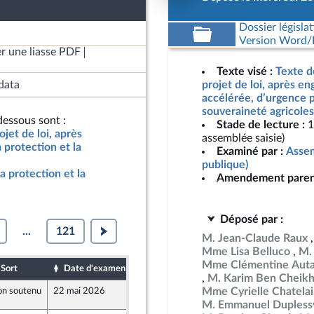
Dossier législat
Version Word/L
r une liasse PDF
Texte visé :
Texte d
data
projet de loi, après e
accélérée, d’urgence p
souveraineté agricoles
essous sont :
Stade de lecture :
1
jet de loi, après
assemblée saisie)
protection et la
Examiné par :
Assem
publique)
a protection et la
Amendement paren
Déposé par :
...
121
M. Jean-Claude Raux
Mme Lisa Belluco
M.
Mme Clémentine Auta
Sort
Date d'examen
Date de dépôt
M. Karim Ben Cheik
Mme Cyrielle Chatela
n soutenu
22 mai 2026
20 mai 2026
8
M. Emmanuel Dupless