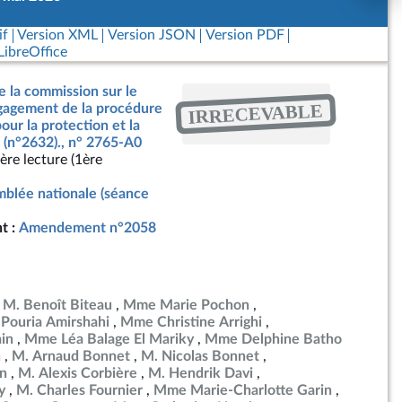
if
Version XML
Version JSON
Version PDF
ibreOffice
e la commission sur le
IRRECEVABLE
ngagement de la procédure
our la protection et la
 (n°2632)., n° 2765-A0
ère lecture (1ère
blée nationale (séance
t :
Amendement n°2058
M. Benoît Biteau
Mme Marie Pochon
 Pouria Amirshahi
Mme Christine Arrighi
in
Mme Léa Balage El Mariky
Mme Delphine Batho
h
M. Arnaud Bonnet
M. Nicolas Bonnet
in
M. Alexis Corbière
M. Hendrik Davi
y
M. Charles Fournier
Mme Marie-Charlotte Garin