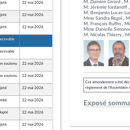
M. Damien Girard
M.
jeté
22 mai 2026
20 mai 2026
8
M. Jérémie Iordanoff
M. Benjamin Lucas-Lu
jeté
22 mai 2026
22 mai 2026
8
Mme Sandra Regol
M
M. François Ruffin
Mm
jeté
22 mai 2026
20 mai 2026
8
Mme Danielle Simonn
M. Nicolas Thierry
M
recevable
20 mai 2026
8
recevable
20 mai 2026
8
n soutenu
22 mai 2026
20 mai 2026
8
n soutenu
22 mai 2026
20 mai 2026
8
Cet amendement a été déclar
règlement de l'Assemblée n
jeté
22 mai 2026
20 mai 2026
8
ombé
22 mai 2026
20 mai 2026
8
Exposé somma
opté
22 mai 2026
22 mai 2026
8
jeté
22 mai 2026
20 mai 2026
8