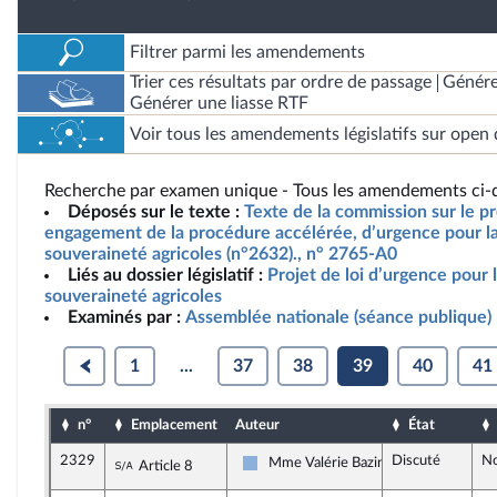
Filtrer parmi les amendements
Trier ces résultats par ordre de passage
Génére
Générer une liasse RTF
Voir tous les amendements législatifs sur open 
Recherche par examen unique - Tous les amendements ci-d
Déposés sur le texte :
Texte de la commission sur le pro
engagement de la procédure accélérée, d’urgence pour la 
souveraineté agricoles (n°2632)., n° 2765-A0
Liés au dossier législatif :
Projet de loi d’urgence pour l
souveraineté agricoles
Examinés par :
Assemblée nationale (séance publique)
1
...
37
38
39
40
41
n°
Emplacement
Auteur
État
2329
Discuté
No
Sous-amendement de l'amendement n°205
Mme Valérie Bazin-Malgras
Article 8
Droite Républicaine