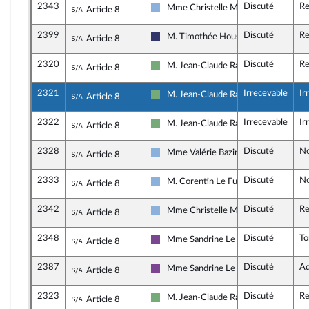
2343
Discuté
Re
Sous-amendement de l'amendement n°205
Mme Christelle Minard
Article 8
Droite Républicaine
2399
Discuté
Re
Sous-amendement de l'amendement n°205
M. Timothée Houssin
Article 8
Rassemblement National
2320
Discuté
Re
Sous-amendement de l'amendement n°205
M. Jean-Claude Raux
Article 8
Écologiste et Social
2321
Irrecevable
Ir
Sous-amendement de l'amendement n°205
M. Jean-Claude Raux
Article 8
Écologiste et Social
2322
Irrecevable
Ir
Sous-amendement de l'amendement n°205
M. Jean-Claude Raux
Article 8
Écologiste et Social
2328
Discuté
No
Sous-amendement de l'amendement n°205
Mme Valérie Bazin-Malgras
Article 8
Droite Républicaine
2333
Discuté
No
Sous-amendement de l'amendement n°205
M. Corentin Le Fur
Article 8
Droite Républicaine
2342
Discuté
Re
Sous-amendement de l'amendement n°205
Mme Christelle Minard
Article 8
Droite Républicaine
2348
Discuté
T
Sous-amendement de l'amendement n°205
Mme Sandrine Le Feur
Article 8
Ensemble pour la République
2387
Discuté
Ad
Sous-amendement de l'amendement n°205
Mme Sandrine Le Feur
Article 8
Ensemble pour la République
2323
Discuté
Re
Sous-amendement de l'amendement n°205
M. Jean-Claude Raux
Article 8
Écologiste et Social