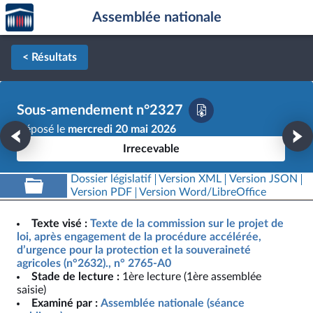
Accèder
Aller au contenu
Aller en bas de la page
Assemblée nationale
à la
page
d'accueil
< Résultats
Sous-amendement n°2327
Déposé le
mercredi 20 mai 2026
Irrecevable
Dossier législatif
Version XML
Version JSON
Version PDF
Version Word/LibreOffice
Texte visé :
Texte de la commission sur le projet de
loi, après engagement de la procédure accélérée,
d’urgence pour la protection et la souveraineté
agricoles (n°2632)., n° 2765-A0
Stade de lecture :
1ère lecture (1ère assemblée
saisie)
Examiné par :
Assemblée nationale (séance