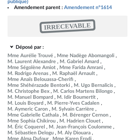
publique)
Amendement parent :
Amendement n°1614
IRRECEVABLE
Déposé par :
Mme Aurélie Trouvé
Mme Nadège Abomangoli
M. Laurent Alexandre
M. Gabriel Amard
Mme Ségolène Amiot
Mme Farida Amrani
M. Rodrigo Arenas
M. Raphaël Arnault
Mme Anaïs Belouassa-Cherifi
Mme Shéhérazade Bentorki
M. Ugo Bernalicis
M. Christophe Bex
M. Carlos Martens Bilongo
M. Manuel Bompard
M. Idir Boumertit
M. Louis Boyard
M. Pierre-Yves Cadalen
M. Aymeric Caron
M. Sylvain Carrière
Mme Gabrielle Cathala
M. Bérenger Cernon
Mme Sophia Chikirou
M. Hadrien Clouet
M. Éric Coquerel
M. Jean-François Coulomme
M. Sébastien Delogu
M. Aly Diouara
Mme Alma Dufour
Mme Karen Erodi