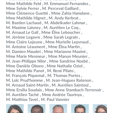
Mme Mathilde Feld
M. Emmanuel Fernandes
Mme Sylvie Ferrer
M. Perceval Gaillard
Mme Clémence Guetté
Mme Zahia Hamdane
Mme Mathilde Hignet
M. Andy Kerbrat
M. Bastien Lachaud
M. Abdelkader Lahmar
M. Maxime Laisney
M. Aurélien Le Coq
M. Arnaud Le Gall
Mme Élise Leboucher
M. Jérôme Legavre
Mme Sarah Legrain
Mme Claire Lejeune
Mme Murielle Lepvraud
M. Antoine Léaument
Mme Élisa Martin
M. Damien Maudet
Mme Marianne Maximi
Mme Marie Mesmeur
Mme Manon Meunier
M. Jean-Philippe Nilor
Mme Sandrine Nosbé
Mme Danièle Obono
Mme Nathalie Oziol
Mme Mathilde Panot
M. René Pilato
M. François Piquemal
M. Thomas Portes
M. Loïc Prud'homme
M. Jean-Hugues Ratenon
M. Arnaud Saint-Martin
M. Aurélien Saintoul
Mme Ersilia Soudais
Mme Anne Stambach-Terrenoir
M. Aurélien Taché
Mme Andrée Taurinya
M. Matthias Tavel
M. Paul Vannier