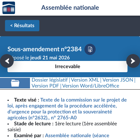
Accèder
Aller au contenu
Aller en bas de la page
Assemblée nationale
à la
page
d'accueil
< Résultats
Sous-amendement n°2384
Déposé le
jeudi 21 mai 2026
Irrecevable
Dossier législatif
Version XML
Version JSON
Version PDF
Version Word/LibreOffice
Texte visé :
Texte de la commission sur le projet de
loi, après engagement de la procédure accélérée,
d’urgence pour la protection et la souveraineté
agricoles (n°2632)., n° 2765-A0
Stade de lecture :
1ère lecture (1ère assemblée
saisie)
Examiné par :
Assemblée nationale (séance