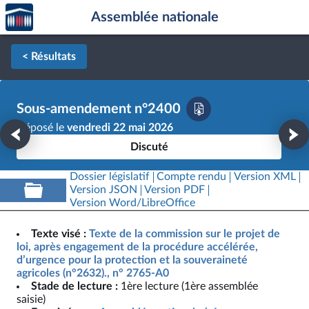
Accèder
Aller au contenu
Aller en bas de la page
Assemblée nationale
à la
page
d'accueil
< Résultats
Sous-amendement n°2400
Déposé le
vendredi 22 mai 2026
Discuté
Dossier législatif
Compte rendu
Version XML
Version JSON
Version PDF
Version Word/LibreOffice
Texte visé :
Texte de la commission sur le projet de
loi, après engagement de la procédure accélérée,
d’urgence pour la protection et la souveraineté
agricoles (n°2632)., n° 2765-A0
Stade de lecture :
1ère lecture (1ère assemblée
saisie)