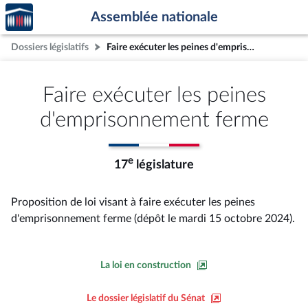
Accèder
Aller au contenu
Aller en bas de la page
Assemblée nationale
à la
page
Dossiers législatifs
Faire exécuter les peines d'emprisonnement ferme
d'accueil
Faire exécuter les peines
d'emprisonnement ferme
e
17
législature
Proposition de loi visant à faire exécuter les peines
d'emprisonnement ferme (dépôt le mardi 15 octobre 2024).
La loi en construction
Le dossier législatif du Sénat