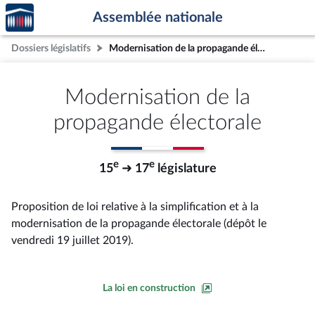
Accèder
Aller au contenu
Aller en bas de la page
Assemblée nationale
à la
page
Dossiers législatifs
Modernisation de la propagande électorale
d'accueil
Modernisation de la
propagande électorale
e
e
15
➜ 17
législature
Proposition de loi relative à la simplification et à la
modernisation de la propagande électorale (dépôt le
vendredi 19 juillet 2019).
La loi en construction