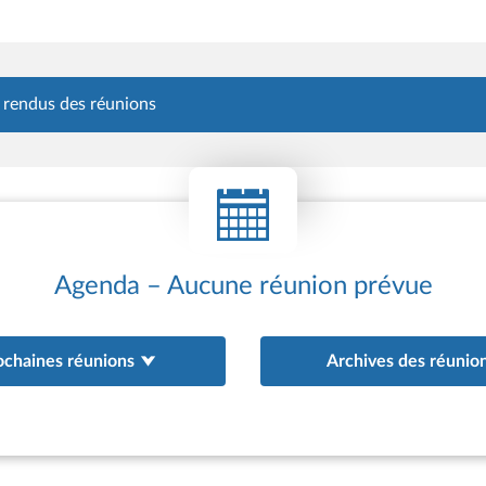
tice en outre-mer n’est pas seulement en difficulté, il est en état 
ue, de relégation organisée. Les Ultramarins ont eux aussi soif 
’ils trouvent face à eux, c’est un mur : un appareil judiciaire cass
rendus des réunions
…]
Le service public de la justice est à la peine, alors même que le
ntent 30 % du contentieux pénal en outre-mer contre 18 % au
e que les violences intrafamiliales sont deux fois plus nombreus
agone ; alors même que les violences sexuelles font encore l’ob
 un aller-retour pour une audience coûte plus du quart du reve
stre est un mirage, les convocations ne parviennent pas à
Agenda – Aucune réunion prévue
osent ; on y attend encore la création d’une cour d’appel, qui fait
plus de dix ans. À Wallis-et-Futuna et à Saint-Pierre-et-Miquelo
bles placent leurs vies entre les mains de citoyens défenseurs, qui
ochaines réunions
Archives des réunio
a marge, sont pourtant chargés d’assurer leur représentation en
e, des contentieux traînent deux ans, parfois trois. Sur les 118 î
es services de l’État ne sont présents de manière permanente que
les attendent, des enfants grandissent sans juge des enfants, d