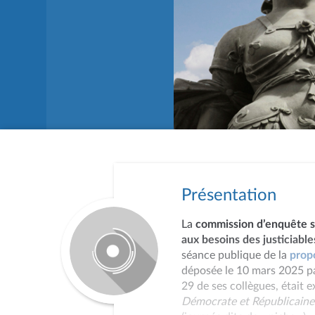
Présentation
La
commission d’enquête su
aux besoins des justiciable
séance publique de la
prop
déposée le 10 mars 2025 p
29 de ses collègues, était 
Démocrate et Républicain