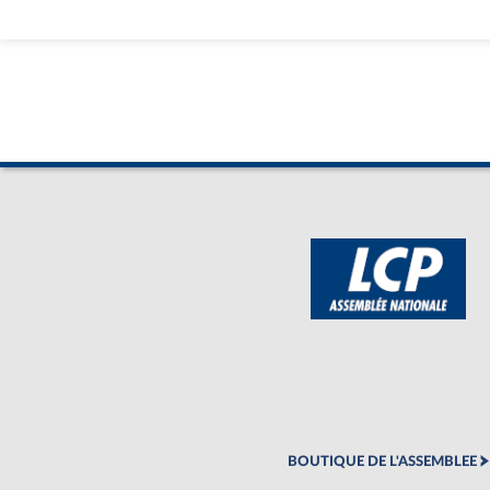
victimes renoncent. Ce sont 
République ; des territoires
Nous ne sommes pas là pour 
voulons des auditions, nou
territoire par territoire, 
organisationnelles, humaine
Lors de la même séance, M.
«
Attaché à la qualité et à l
considère que pour les citoy
souvent défaillant, en comp
moins isolés. Dans les outr
facteurs. Il est trop raremen
L’ancrage de la coutume et 
être pris en compte. Dans 
coutumier, le manque d’acc
engendrer de la frustration
BOUTIQUE DE L'ASSEMBLEE
fossé entre justiciables et in