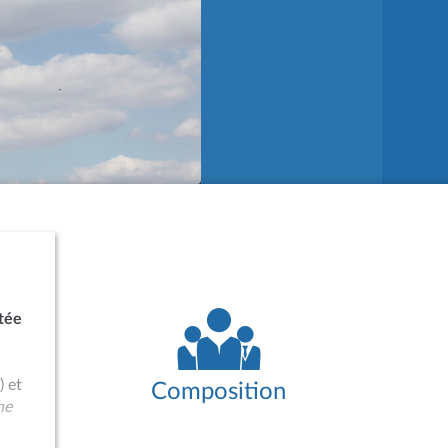
tée
 et
Composition
he