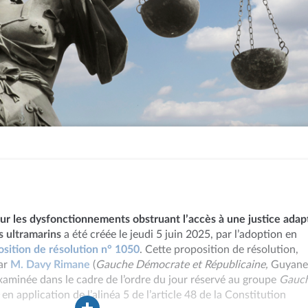
r les dysfonctionnements obstruant l’accès à une justice adap
s ultramarins
a été créée le jeudi 5 juin 2025, par l’adoption en
osition de résolution n° 1050
. Cette proposition de résolution,
ar
M. Davy Rimane
(
Gauche Démocrate et Républicaine,
Guyane)
examinée dans le cadre de l’ordre du jour réservé au groupe
Gauc
e
en application de l’alinéa 5 de l’article 48 de la Constitution