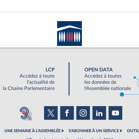
des territoires entiers qui vivent dans l’angle mort de la
 français ; des citoyens français. […]
écrire un rapport de plus, qui s’empilera sur les autres. Nous
s voulons des témoignages, nous voulons un état des lieux précis
et, surtout, nous voulons des recommandations budgétaires,
s. Nous voulons la vérité, les moyens et la volonté.
»
 Frantz Gumbs a déclaré :
’égalité de l’accès aux services publics dans les outre-mer, je
LCP
OPEN DATA
ens ultramarins, l’accès au droit et à une justice de qualité est
Accédez à toute
Accédez à toutes
l'actualité de
les données de
araison avec ce qu’il est dans d’autres territoires moins éloignés
la Chaine Parlementaire
l'Assemblée nationale
e-mer, l’accès au droit est précaire et compromis par différents
t une réalité vécue. [...]
l’articulation de celle-ci avec les règles de droit commun doivent
certains des territoires concernés par le phénomène normatif
ulturation à la coexistence de deux systèmes de normes peut
, de l’incompréhension et un sentiment d’injustice, faisant naître
UNE SEMAINE À L'ASSEMBLÉE
S'ABONNER À UN SERVICE
OUTIL
stitutions judiciaires. [...]