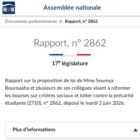
Accèder
Aller au contenu
Aller en bas de la page
Assemblée nationale
à la
page
Documents parlementaires
Rapport, n° 2862
d'accueil
Rapport, n° 2862
e
17
législature
Rapport sur la proposition de loi de Mme Soumya
Bourouaha et plusieurs de ses collègues visant à réformer
les bourses sur critères sociaux et lutter contre la précarité
étudiante (2710), n° 2862
, déposé le mardi 2 juin 2026
.
Plus d’informations
<b>Plus d’informations</b>