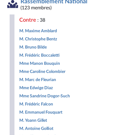
Rassemblement National
Démocrate
non
Nouveau
et
et
inscrits
Front
Territoir
(123 membres)
Républicaine
Populaire
Contre
: 38
M. Maxime Amblard
M. Christophe Bentz
M. Bruno Bilde
M. Frédéric Boccaletti
Mme Manon Bouquin
Mme Caroline Colombier
M. Marc de Fleurian
Mme Edwige Diaz
Mme Sandrine Dogor-Such
M. Frédéric Falcon
M. Emmanuel Fouquart
M. Yoann Gillet
M. Antoine Golliot