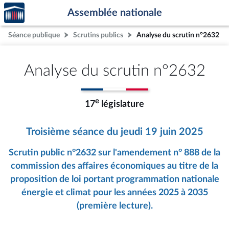
Accèder
Aller au contenu
Aller en bas de la page
Assemblée nationale
à la
page
Séance publique
Scrutins publics
Analyse du scrutin n°2632
d'accueil
Analyse du scrutin n°2632
e
17
législature
Troisième séance du jeudi 19 juin 2025
Scrutin public n°2632 sur l'amendement n° 888 de la
commission des affaires économiques au titre de la
proposition de loi portant programmation nationale
énergie et climat pour les années 2025 à 2035
(première lecture).