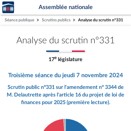
Accèder
Aller au contenu
Aller en bas de la page
Assemblée nationale
à la
page
Séance publique
Scrutins publics
Analyse du scrutin n°331
d'accueil
Analyse du scrutin n°331
e
17
législature
Troisième séance du jeudi 7 novembre 2024
Scrutin public n°331 sur l'amendement n° 3344 de
M. Delautrette après l'article 16 du projet de loi de
finances pour 2025 (première lecture).