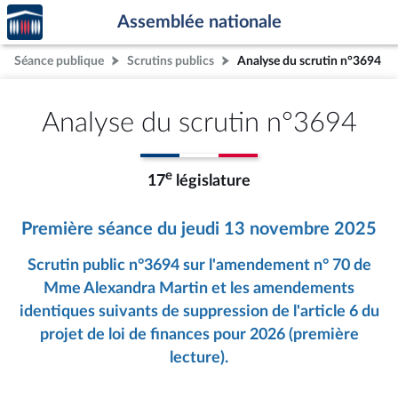
Accèder
Aller au contenu
Aller en bas de la page
Assemblée nationale
à la
page
Séance publique
Scrutins publics
Analyse du scrutin n°3694
d'accueil
Analyse du scrutin n°3694
e
17
législature
Première séance du jeudi 13 novembre 2025
Scrutin public n°3694 sur l'amendement n° 70 de
Mme Alexandra Martin et les amendements
identiques suivants de suppression de l'article 6 du
projet de loi de finances pour 2026 (première
lecture).