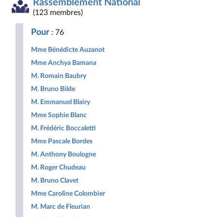
Rassemblement National
Démocrate
des
non
Nouveau
et
et
droites
inscrits
Front
Territoir
(123 membres)
Républicaine
pour
Populaire
la
Pour
: 76
République
Mme Bénédicte Auzanot
Mme Anchya Bamana
M. Romain Baubry
M. Bruno Bilde
M. Emmanuel Blairy
Mme Sophie Blanc
M. Frédéric Boccaletti
Mme Pascale Bordes
M. Anthony Boulogne
M. Roger Chudeau
M. Bruno Clavet
Mme Caroline Colombier
M. Marc de Fleurian