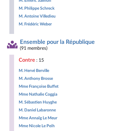
M. Emeric Salmon
M. Philippe Schreck
M. Antoine Villedieu
M. Frédéric Weber
Ensemble pour la République
(91 membres)
Contre
: 15
M. Hervé Berville
M. Anthony Brosse
Mme Françoise Buffet
Mme Nathalie Coggia
M. Sébastien Huyghe
M. Daniel Labaronne
Mme Annaïg Le Meur
Mme Nicole Le Peih