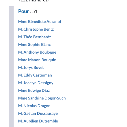
(122 membres)
Républicaine
pour
Populaire
la
Pour
: 51
République
Mme Bénédicte Auzanot
M. Christophe Bentz
M. Théo Bernhardt
Mme Sophie Blanc
M. Anthony Boulogne
Mme Manon Bouquin
M. Jorys Bovet
M. Eddy Casterman
M. Jocelyn Dessigny
Mme Edwige Diaz
Mme Sandrine Dogor-Such
M. Nicolas Dragon
M. Gaëtan Dussausaye
M. Aurélien Dutremble