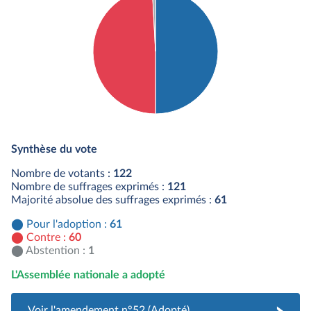
Détail du diagramme :
Pour : 61 députés
Synthèse du vote
Contre : 60 députés
Abstention : 1 députés
Nombre de votants :
122
Nombre de suffrages exprimés :
121
Majorité absolue des suffrages exprimés :
61
Pour l'adoption :
61
Contre :
60
Abstention :
1
L'Assemblée nationale a adopté
Voir l'amendement n°52 (Adopté)