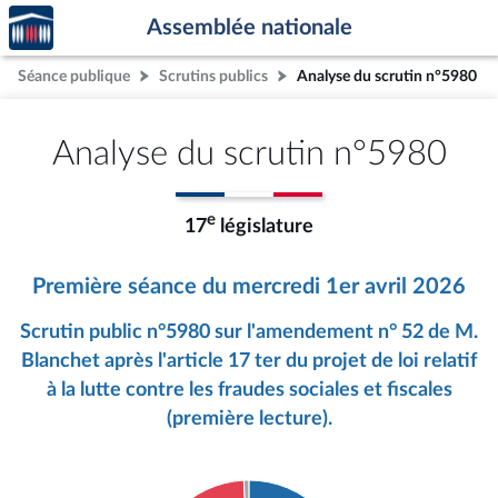
Accèder
Aller au contenu
Aller en bas de la page
Assemblée nationale
à la
page
Séance publique
Scrutins publics
Analyse du scrutin n°5980
d'accueil
Analyse du scrutin n°5980
e
17
législature
Première séance du mercredi 1er avril 2026
Scrutin public n°5980 sur l'amendement n° 52 de M.
Blanchet après l'article 17 ter du projet de loi relatif
à la lutte contre les fraudes sociales et fiscales
(première lecture).