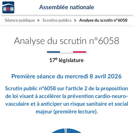
Accèder
Aller au contenu
Aller en bas de la page
Assemblée nationale
à la
page
Séance publique
Scrutins publics
Analyse du scrutin n°6058
d'accueil
Analyse du scrutin n°6058
e
17
législature
Première séance du mercredi 8 avril 2026
Scrutin public n°6058 sur l'article 2 de la proposition
de loi visant à accélérer la prévention cardio-neuro-
vasculaire et à anticiper un risque sanitaire et social
majeur (première lecture).