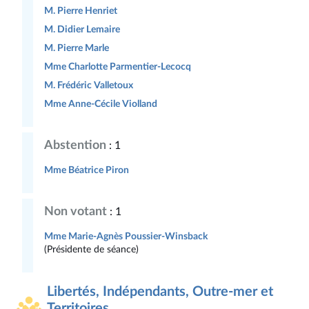
M. Pierre Henriet
M. Didier Lemaire
M. Pierre Marle
Mme Charlotte Parmentier-Lecocq
M. Frédéric Valletoux
Mme Anne-Cécile Violland
Abstention
: 1
Mme Béatrice Piron
Non votant
: 1
Mme Marie-Agnès Poussier-Winsback
(Présidente de séance)
Libertés, Indépendants, Outre-mer et
Territoires