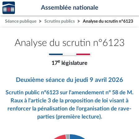
Accèder
Aller au contenu
Aller en bas de la page
Assemblée nationale
à la
page
Séance publique
Scrutins publics
Analyse du scrutin n°6123
d'accueil
Analyse du scrutin n°6123
e
17
législature
Deuxième séance du jeudi 9 avril 2026
Scrutin public n°6123 sur l'amendement n° 58 de M.
Raux à l'article 3 de la proposition de loi visant à
renforcer la pénalisation de l’organisation de rave-
parties (première lecture).