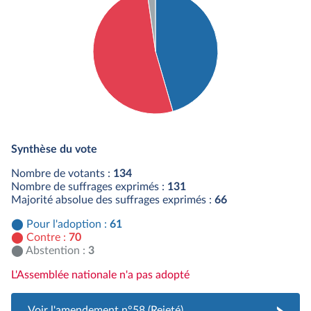
Détail du diagramme :
Pour : 61 députés
Synthèse du vote
Contre : 70 députés
Abstention : 3 députés
Nombre de votants :
134
Nombre de suffrages exprimés :
131
Majorité absolue des suffrages exprimés :
66
Pour l'adoption :
61
Contre :
70
Abstention :
3
L'Assemblée nationale n'a pas adopté
Voir l'amendement n°58 (Rejeté)