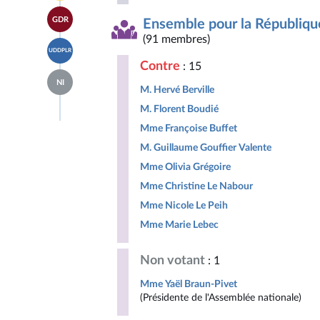
page
Horizons
Accéder
du
&
GDR
Ensemble pour la Républiqu
à la
groupe
Indépendants
page
Libertés,
(91 membres)
Accéder
du
Indépendants,
UDDPLR
à la
groupe
Outre-
Contre
: 15
page
Gauche
mer
Accéder
du
Démocrate
et
NI
à la
groupe
M. Hervé Berville
et
Territoires
page
Union
Républicaine
du
M. Florent Boudié
des
groupe
droites
Mme Françoise Buffet
Députés
pour
non
la
M. Guillaume Gouffier Valente
inscrits
République
Mme Olivia Grégoire
Mme Christine Le Nabour
Mme Nicole Le Peih
Mme Marie Lebec
Non votant
: 1
Mme Yaël Braun-Pivet
(Présidente de l'Assemblée nationale)