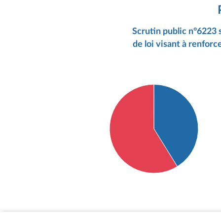
Scrutin public n°6223 
de loi visant à renforc
Détail du diagramme :
Pour : 35 députés
Contre : 50 députés