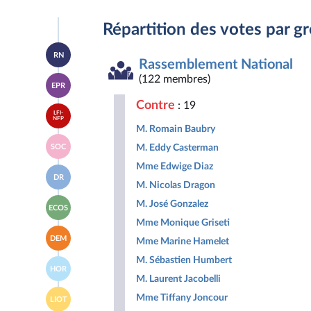
Répartition des votes par g
Accéder
RN
à la
Rassemblement National
page
Accéder
(122 membres)
du
EPR
à la
groupe
page
Rassemblement
Contre
: 19
Accéder
du
National
LFI-
à la
NFP
groupe
M. Romain Baubry
page
Ensemble
Accéder
du
pour
M. Eddy Casterman
SOC
à la
groupe
la
page
La
Mme Edwige Diaz
République
Accéder
du
France
DR
à la
groupe
M. Nicolas Dragon
insoumise
page
Socialistes
-
Accéder
du
M. José Gonzalez
et
Nouveau
ECOS
à la
groupe
apparentés
Front
Mme Monique Griseti
page
Droite
Populaire
Accéder
du
Républicaine
DEM
Mme Marine Hamelet
à la
groupe
page
Écologiste
M. Sébastien Humbert
Accéder
du
et
HOR
à la
groupe
Social
M. Laurent Jacobelli
page
Les
Accéder
du
Mme Tiffany Joncour
Démocrates
LIOT
à la
groupe