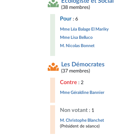
Écologiste et Social
(38 membres)
Pour
: 6
Mme Léa Balage El Mariky
Mme Lisa Belluco
M. Nicolas Bonnet
Les Démocrates
(37 membres)
Contre
: 2
Mme Géraldine Bannier
Non votant
: 1
M. Christophe Blanchet
(Président de séance)