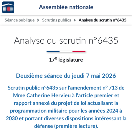
Accèder
Aller au contenu
Aller en bas de la page
Assemblée nationale
à la
page
Séance publique
Scrutins publics
Analyse du scrutin n°6435
d'accueil
Analyse du scrutin n°6435
e
17
législature
Deuxième séance du jeudi 7 mai 2026
Scrutin public n°6435 sur l'amendement n° 713 de
Mme Catherine Hervieu à l'article premier et
rapport annexé du projet de loi actualisant la
programmation militaire pour les années 2024 à
2030 et portant diverses dispositions intéressant la
défense (première lecture).