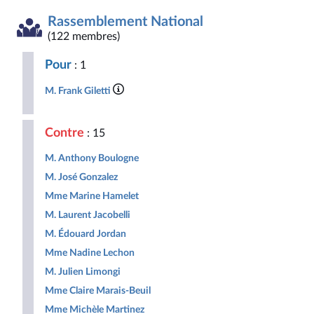
la
insoumise
apparentés
Social
Indépendants
Outre-
Gauche
Union
Députés
République
-
mer
Rassemblement National
Démocrate
des
non
Nouveau
et
et
droites
inscrits
Front
Territoir
(122 membres)
Républicaine
pour
Populaire
la
Pour
: 1
République
M. Frank Giletti
Contre
: 15
M. Anthony Boulogne
M. José Gonzalez
Mme Marine Hamelet
M. Laurent Jacobelli
M. Édouard Jordan
Mme Nadine Lechon
M. Julien Limongi
Mme Claire Marais-Beuil
Mme Michèle Martinez