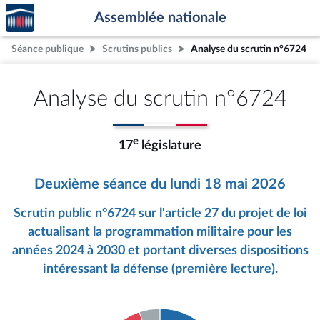
Accèder
Aller au contenu
Aller en bas de la page
Assemblée nationale
à la
page
Séance publique
Scrutins publics
Analyse du scrutin n°6724
d'accueil
Analyse du scrutin n°6724
e
17
législature
Deuxième séance du lundi 18 mai 2026
Scrutin public n°6724 sur l'article 27 du projet de loi
actualisant la programmation militaire pour les
années 2024 à 2030 et portant diverses dispositions
intéressant la défense (première lecture).