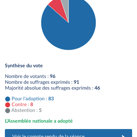
Détail du diagramme :
Pour : 83 députés
Synthèse du vote
Contre : 8 députés
Abstention : 5 députés
Nombre de votants :
96
Nombre de suffrages exprimés :
91
Majorité absolue des suffrages exprimés :
46
Pour l'adoption :
83
Contre :
8
Abstention :
5
L'Assemblée nationale a adopté
Voir le compte rendu de la séance