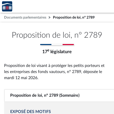
Accèder
Aller au contenu
Aller en bas de la page
à la
page
Documents parlementaires
Proposition de loi, n° 2789
d'accueil
Proposition de loi, n° 2789
e
17
législature
Proposition de loi visant à protéger les petits porteurs et
les entreprises des fonds vautours, n° 2789
, déposée le
mardi 12 mai 2026
.
Proposition de loi, n° 2789 (Sommaire)
EXPOSÉ DES MOTIFS