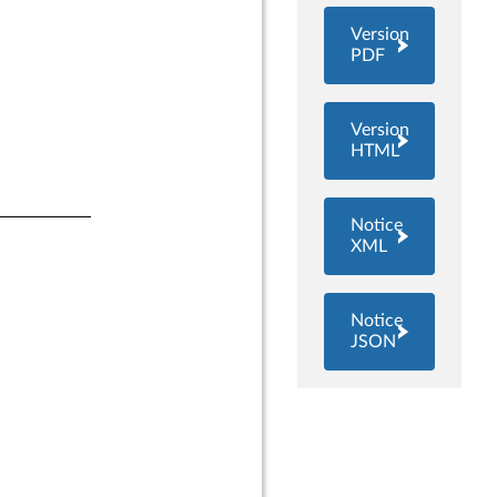
Version
PDF
Version
HTML
Notice
XML
Notice
JSON