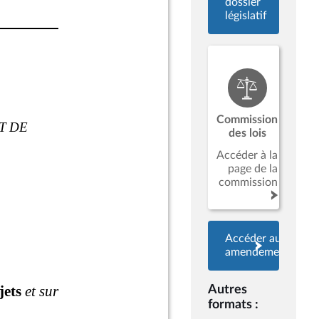
dossier
législatif
Commission
des lois
Accéder à la
page de la
commission
Accéder aux
amendements
Autres
formats :