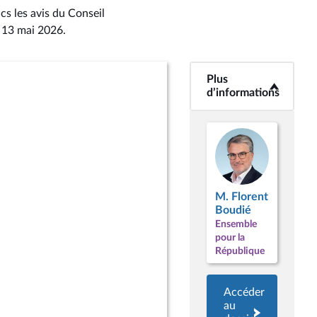
cs les avis du Conseil
i 13 mai 2026
.
Plus
<b>Plus
d’informations</b>
d’informations
M. Florent
Boudié
Ensemble
pour la
République
Accéder
au