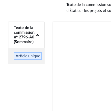
Texte de la commission sur
d’État sur les projets et s
<b>Texte de la
Texte de la
commission,
commission,
n° 2796-A0
n° 2796-A0
(Sommaire)</b>
(Sommaire)
Article unique