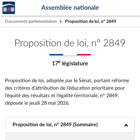
Accèder
Aller au contenu
Aller en bas de la page
Assemblée nationale
à la
page
Documents parlementaires
Proposition de loi, n° 2849
d'accueil
Proposition de loi, n° 2849
e
17
législature
Proposition de loi, adoptée par le Sénat, portant réforme
des critères d’attribution de l’éducation prioritaire pour
l’équité des résultats et l’égalité territoriale, n° 2849
,
déposée le jeudi 28 mai 2026
.
Proposition de loi, n° 2849 (Sommaire)
<b>Proposition de loi, n° 2849 (Sommaire)</b>