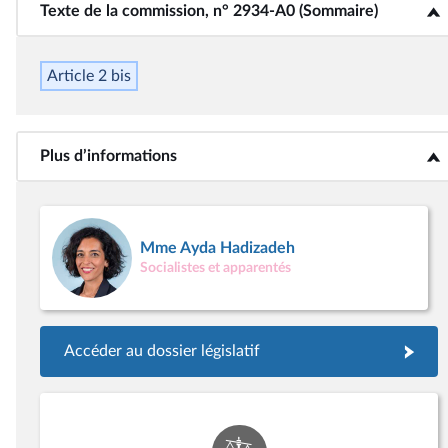
Texte de la commission, n° 2934-A0 (Sommaire)
<b>Texte de la commission, n° 2934-A0 (Sommaire)</b>
Article 2
bis
Plus d’informations
<b>Plus d’informations</b>
Mme Ayda Hadizadeh
Socialistes et apparentés
Accéder au dossier législatif