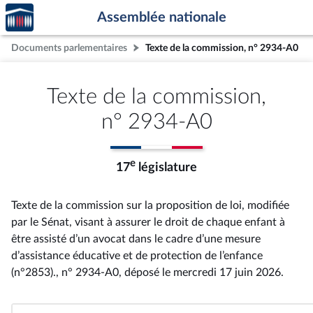
Accèder
Aller au contenu
Aller en bas de la page
Assemblée nationale
à la
page
Documents parlementaires
Texte de la commission, n° 2934-A0
d'accueil
Texte de la commission,
n° 2934-A0
e
17
législature
Texte de la commission sur la proposition de loi, modifiée
par le Sénat, visant à assurer le droit de chaque enfant à
être assisté d’un avocat dans le cadre d’une mesure
d’assistance éducative et de protection de l’enfance
(n°2853)., n° 2934-A0
, déposé le mercredi 17 juin 2026
.