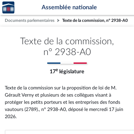
Accèder
Aller au contenu
Aller en bas de la page
Assemblée nationale
à la
page
Documents parlementaires
Texte de la commission, n° 2938-A0
d'accueil
Texte de la commission,
n° 2938-A0
e
17
législature
Texte de la commission sur la proposition de loi de M.
Gérault Verny et plusieurs de ses collègues visant à
protéger les petits porteurs et les entreprises des fonds
vautours (2789)., n° 2938-A0
, déposé le mercredi 17 juin
2026
.