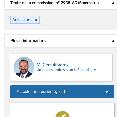
Texte de la commission, n° 2938-A0 (Sommaire)
<b>Texte de la commission, n° 2938-A0 (Sommaire)</b>
Article unique
Plus d’informations
<b>Plus d’informations</b>
M. Gérault Verny
Union des droites pour la République
Accéder au dossier législatif