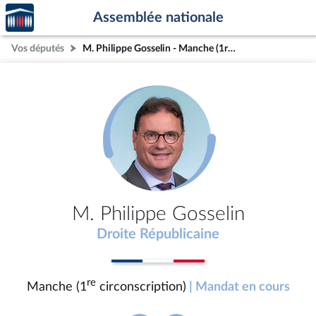
Accèder
Aller au contenu
Aller en bas de la page
Assemblée nationale
à la
page
Vos députés
M. Philippe Gosselin - Manche (1re circonscription)
d'accueil
M. Philippe Gosselin
Droite Républicaine
re
Manche (1
circonscription)
| Mandat en cours