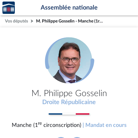
Accèder
Aller au contenu
Aller en bas de la page
Assemblée nationale
à la
page
Vos députés
M. Philippe Gosselin - Manche (1re circonscription)
d'accueil
M. Philippe Gosselin
Droite Républicaine
re
Manche (1
circonscription)
| Mandat en cours