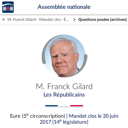
Accèder
Aller au contenu
Aller en bas de la page
Assemblée nationale
à la
page
M. Franck Gilard - Mandat clos - Eure (5e circonscription)
Questions posées (archives)
d'accueil
M. Franck Gilard
Les Républicains
e
Eure (5
circonscription)
| Mandat clos le 20 juin
e
2017 (14
législature)