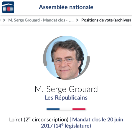
Accèder
Aller au contenu
Aller en bas de la page
Assemblée nationale
à la
page
s
M. Serge Grouard - Mandat clos - Loiret (2e circonscription)
Positions de vote (archives)
d'accueil
M. Serge Grouard
Les Républicains
e
Loiret (2
circonscription)
| Mandat clos le 20 juin
e
2017 (14
législature)