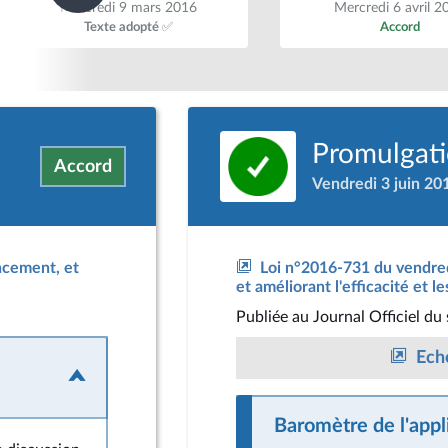
Mercredi 9 mars 2016
Mercredi 6 avril 2
Texte adopté ✅
Accord
Promulgatio
Accord
Vendredi 3 juin 20
ancement, et
Loi n°2016-731 du vendredi
et améliorant l'efficacité et 
Publiée
au Journal Officiel du
Eché
Baromètre de l'appli