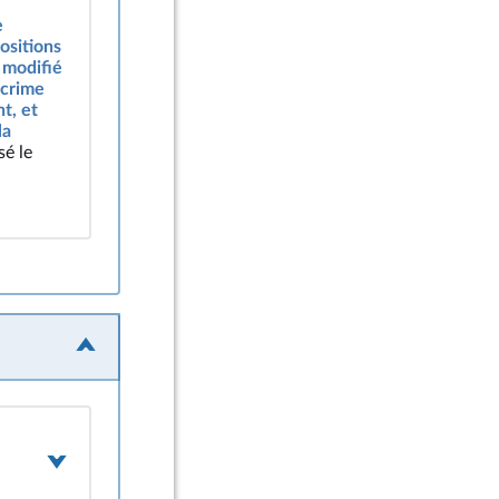
e
ositions
, modifié
 crime
t, et
la
sé le