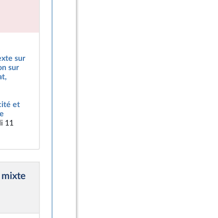
e
exte sur
on sur
at,
ité et
le
i 11
 mixte