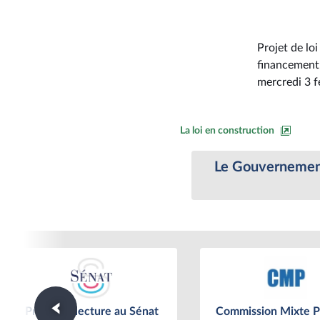
Projet de loi
financement, 
mercredi 3 f
La loi en construction
Le Gouvernement 
Première lecture au Sénat
Commission Mixte Pa
Première lecture au Sénat
Commission Mixte Pa