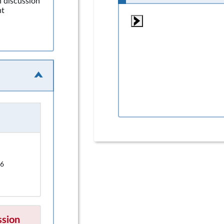
n discussion
nt
16
ssion