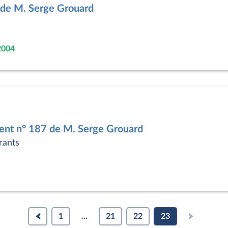
 de M. Serge Grouard
2004
nt n° 187 de M. Serge Grouard
rants
1
...
21
22
23