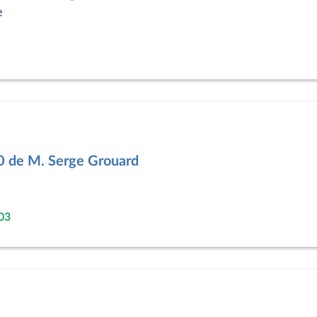
e
0 de M. Serge Grouard
03