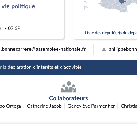
vie politique
aris 07 SP
Liste des député(e)s du dé
e.bonnecarrere@assemblee-nationale.fr
philippebonn
 la déclaration d'intérêts et d'activités
Collaborateurs
apo Ortega
Catherine Jacob
Geneviève Parmentier
Christi