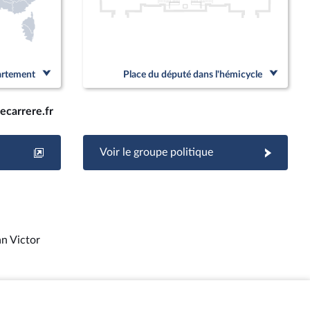
partement
Place du député dans l'hémicycle
ecarrere.fr
Voir le groupe politique
an Victor