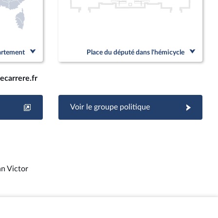
partement
Place du député dans l'hémicycle
ecarrere.fr
Voir le groupe politique
an Victor