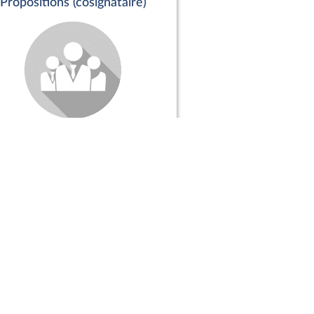
Propositions (cosignataire)
Positions de vote