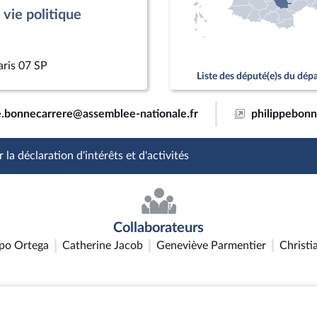
vie politique
aris 07 SP
Liste des député(e)s du dé
e.bonnecarrere@assemblee-nationale.fr
philippebonn
 la déclaration d'intérêts et d'activités
Collaborateurs
apo Ortega
Catherine Jacob
Geneviève Parmentier
Christi