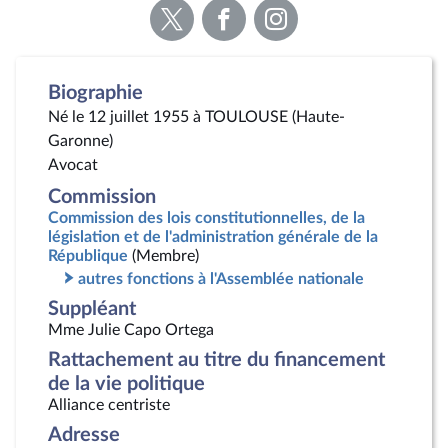
Voir
Voir
Voir
la
la
la
page
page
page
Twitter
Facebook
Instagram
Biographie
Né le 12 juillet 1955 à TOULOUSE (Haute-
Garonne)
Avocat
Commission
Commission des lois constitutionnelles, de la
législation et de l'administration générale de la
République
(Membre)
autres fonctions à l'Assemblée nationale
Suppléant
Mme Julie Capo Ortega
Rattachement au titre du financement
de la vie politique
Alliance centriste
Adresse