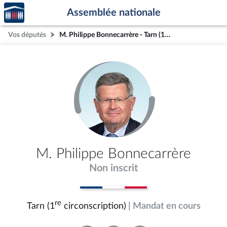
Accèder
Aller au contenu
Aller en bas de la page
Assemblée nationale
à la
page
Vos députés
M. Philippe Bonnecarrère - Tarn (1re circonscription)
d'accueil
M. Philippe Bonnecarrère
Non inscrit
re
Tarn (1
circonscription)
| Mandat en cours