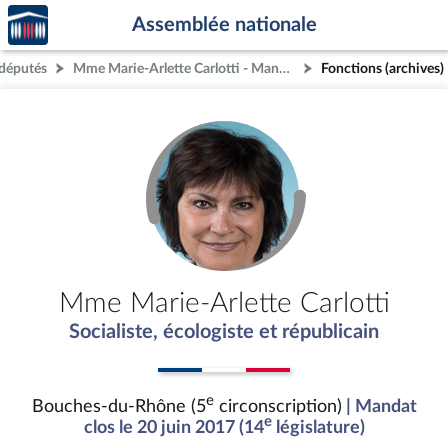
Accèder
Aller au contenu
Aller en bas de la page
Assemblée nationale
à la
page
députés
Mme Marie-Arlette Carlotti - Mandat clos - Bouches-du-Rhône (5e circonscription)
Fonctions (archives)
d'accueil
Mme Marie-Arlette Carlotti
Socialiste, écologiste et républicain
e
Bouches-du-Rhône (5
circonscription)
| Mandat
e
clos le 20 juin 2017 (14
législature)