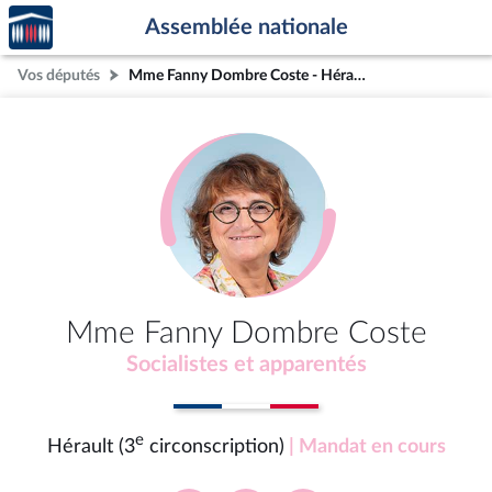
Accèder
Aller au contenu
Aller en bas de la page
Assemblée nationale
à la
page
Vos députés
Mme Fanny Dombre Coste - Hérault (3e circonscription)
d'accueil
Mme Fanny Dombre Coste
Socialistes et apparentés
e
Hérault (3
circonscription)
| Mandat en cours