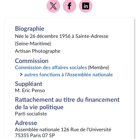
Voir
Voir
Voir
la
la
la
page
page
page
Twitter
Facebook
Linkedin
Biographie
Née le 26 décembre 1956 à Sainte-Adresse
(Seine-Maritime)
Artisan Photographe
Commission
Commission des affaires sociales
(Membre)
autres fonctions à l'Assemblée nationale
Suppléant
M. Eric Penso
Rattachement au titre du financement
de la vie politique
Parti socialiste
Adresse
Assemblée nationale 126 Rue de l'Université
75355 Paris 07 SP