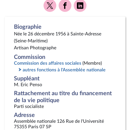
Voir
Voir
Voir
la
la
la
page
page
page
Twitter
Facebook
Linkedin
Biographie
Née le 26 décembre 1956 à Sainte-Adresse
(Seine-Maritime)
Artisan Photographe
Commission
Commission des affaires sociales
(Membre)
autres fonctions à l'Assemblée nationale
Suppléant
M. Eric Penso
Rattachement au titre du financement
de la vie politique
Parti socialiste
Adresse
Assemblée nationale 126 Rue de l'Université
75355 Paris 07 SP