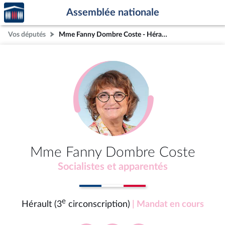
Accèder
Aller au contenu
Aller en bas de la page
Assemblée nationale
à la
page
Vos députés
Mme Fanny Dombre Coste - Hérault (3e circonscription)
d'accueil
Mme Fanny Dombre Coste
Socialistes et apparentés
e
Hérault (3
circonscription)
| Mandat en cours