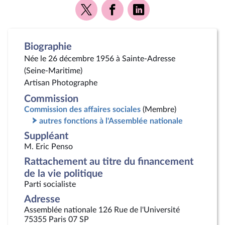
Voir
Voir
Voir
la
la
la
page
page
page
Twitter
Facebook
Linkedin
Biographie
Née le 26 décembre 1956 à Sainte-Adresse
(Seine-Maritime)
Artisan Photographe
Commission
Commission des affaires sociales
(Membre)
autres fonctions à l'Assemblée nationale
Suppléant
M. Eric Penso
Rattachement au titre du financement
de la vie politique
Parti socialiste
Adresse
Assemblée nationale 126 Rue de l'Université
75355 Paris 07 SP