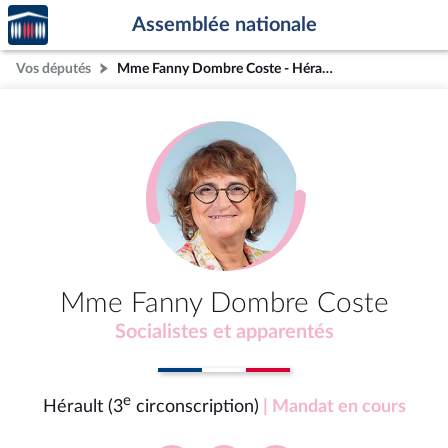
Accèder
Aller au contenu
Aller en bas de la page
Assemblée nationale
à la
page
Vos députés
Mme Fanny Dombre Coste - Hérault (3e circonscription)
d'accueil
Mme Fanny Dombre Coste
Socialistes et apparentés
e
Hérault (3
circonscription)
| Mandat en cours