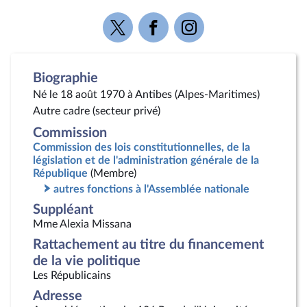
Voir
Voir
Voir
la
la
la
page
page
page
Twitter
Facebook
Instagram
Biographie
Né le 18 août 1970 à Antibes (Alpes-Maritimes)
Autre cadre (secteur privé)
Commission
Commission des lois constitutionnelles, de la
législation et de l'administration générale de la
République
(Membre)
autres fonctions à l'Assemblée nationale
Suppléant
Mme Alexia Missana
Rattachement au titre du financement
de la vie politique
Les Républicains
Adresse