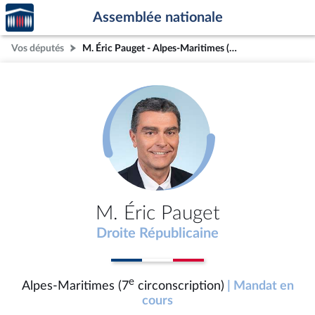
Accèder
Aller au contenu
Aller en bas de la page
Assemblée nationale
à la
page
Vos députés
M. Éric Pauget - Alpes-Maritimes (7e circonscription)
d'accueil
M. Éric Pauget
Droite Républicaine
e
Alpes-Maritimes (7
circonscription)
| Mandat en
cours