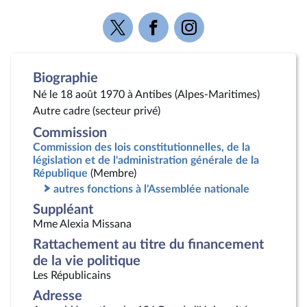
Voir
Voir
Voir
la
la
la
page
page
page
Twitter
Facebook
Instagram
Biographie
Né le 18 août 1970 à Antibes (Alpes-Maritimes)
Autre cadre (secteur privé)
Commission
Commission des lois constitutionnelles, de la
législation et de l'administration générale de la
République
(Membre)
autres fonctions à l'Assemblée nationale
Suppléant
Mme Alexia Missana
Rattachement au titre du financement
de la vie politique
Les Républicains
Adresse