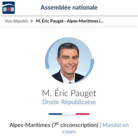
Accèder
Aller au contenu
Aller en bas de la page
Assemblée nationale
à la
page
Vos députés
M. Éric Pauget - Alpes-Maritimes (7e circonscription)
d'accueil
M. Éric Pauget
Droite Républicaine
e
Alpes-Maritimes (7
circonscription)
| Mandat en
cours