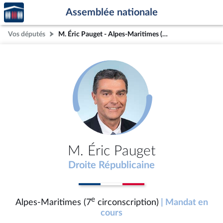
Accèder
Aller au contenu
Aller en bas de la page
Assemblée nationale
à la
page
Vos députés
M. Éric Pauget - Alpes-Maritimes (7e circonscription)
d'accueil
M. Éric Pauget
Droite Républicaine
e
Alpes-Maritimes (7
circonscription)
| Mandat en
cours