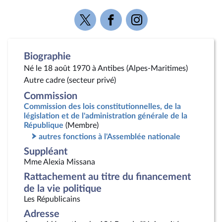
Voir
Voir
Voir
la
la
la
page
page
page
Twitter
Facebook
Instagram
Biographie
Né le 18 août 1970 à Antibes (Alpes-Maritimes)
Autre cadre (secteur privé)
Commission
Commission des lois constitutionnelles, de la
législation et de l'administration générale de la
République
(Membre)
autres fonctions à l'Assemblée nationale
Suppléant
Mme Alexia Missana
Rattachement au titre du financement
de la vie politique
Les Républicains
Adresse